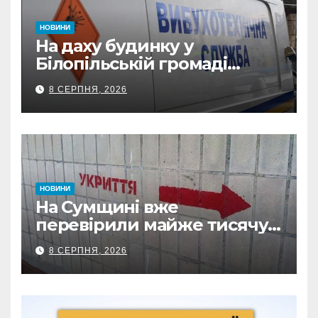
НОВИНИ
На даху будинку у
Білопільській громаді
знайшли 120-мм міну
8 СЕРПНЯ, 2026
НОВИНИ
На Сумщині вже
перевірили майже тисячу
укриттів: де виявили
8 СЕРПНЯ, 2026
замкнені двері