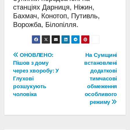
станціях Дарниця, Ніжин,
Бахмач, Конотоп, Путивль,
Ворожба, Білопілля.
Навігація
ОНОВЛЕНО:
На Сумщині
Пішов з дому
встановлені
записів
через хворобу: У
додаткові
Глухові
тимчасові
розшукують
обмеження
чоловіка
особливого
режиму