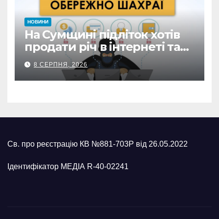
НОВИНИ
На Сумщині підліток хотів
продати річ в інтернеті та
втратив 39,2 тис. грн з
8 СЕРПНЯ, 2026
карток матері
Св. про реєстрацію КВ №881-703Р від 26.05.2022
Ідентифікатор МЕДІА R-40-02241