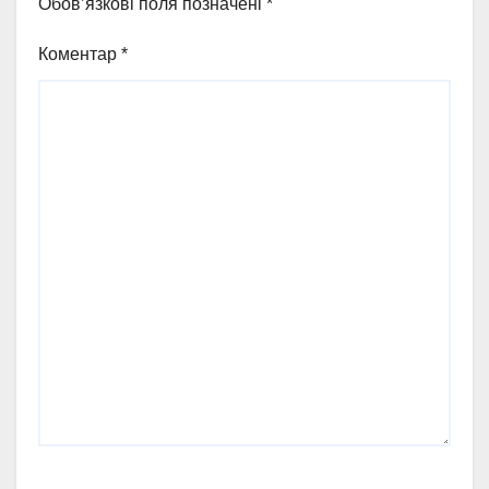
Обов’язкові поля позначені
*
Коментар
*