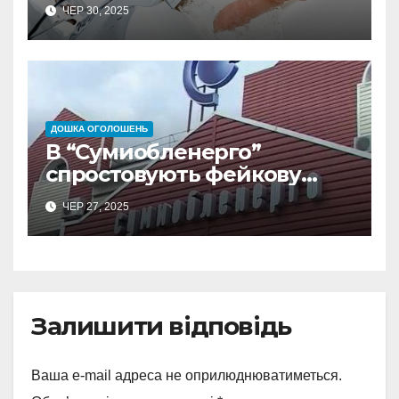
води
ЧЕР 30, 2025
ДОШКА ОГОЛОШЕНЬ
В “Сумиобленерго”
спростовують фейкову
інформацію про графіки
ЧЕР 27, 2025
відключення
електроенергії на Сумщині
Залишити відповідь
Ваша e-mail адреса не оприлюднюватиметься.