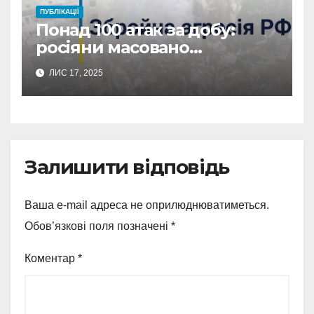
ПУБЛІКАЦІЇ
Понад 100 атак за добу:
росіяни масовано
обстріляли Сумщину
ЛИС 17, 2025
Залишити відповідь
Ваша e-mail адреса не оприлюднюватиметься.
Обов’язкові поля позначені
*
Коментар
*