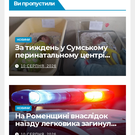
Ви пропустили
НОВИНИ
За тиждень у Сумському
перинатальному центрі
Пресвятої Діви Марії
10 СЕРПНЯ, 2026
народилося 15 дітей
НОВИНИ
На Роменщині внаслідок
наїзду легковика загинула
літня жінка: водія
10 СЕРПНЯ, 2026