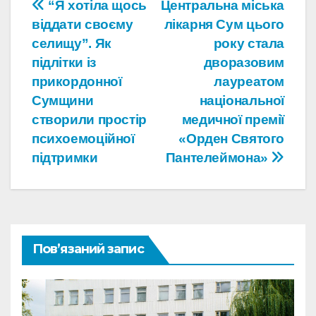
Навігація
“Я хотіла щось
Центральна міська
віддати своєму
лікарня Сум цього
записів
селищу”. Як
року стала
підлітки із
дворазовим
прикордонної
лауреатом
Сумщини
національної
створили простір
медичної премії
психоемоційної
«Орден Святого
підтримки
Пантелеймона»
Пов’язаний запис