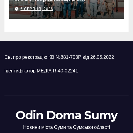
Українського Червоного
6 СЕРПНЯ, 2026
Хреста: Артем Кобзар
окреслив потреби громади
Св. про реєстрацію КВ №881-703Р від 26.05.2022
Ідентифікатор МЕДІА R-40-02241
Odin Doma Sumy
Новини міста Суми та Сумської області