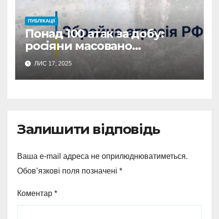
ПУБЛІКАЦІЇ
Понад 100 атак за добу:
росіяни масовано
обстріляли Сумщину
ЛИС 17, 2025
Залишити відповідь
Ваша e-mail адреса не оприлюднюватиметься.
Обов’язкові поля позначені
*
Коментар
*