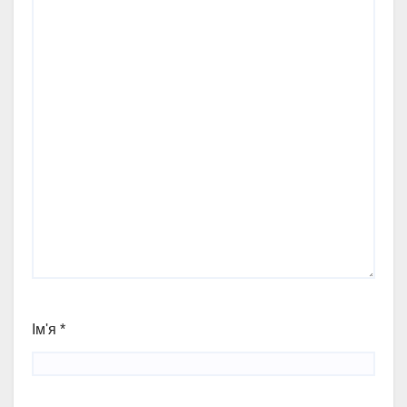
Ім'я
*