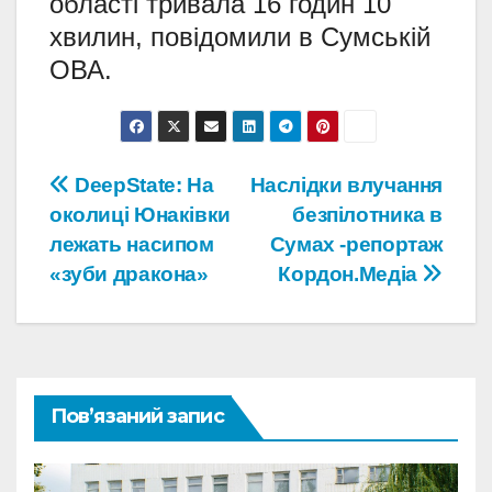
області тривала 16 годин 10
хвилин, повідомили в Сумській
ОВА.
Навігація
DeepState: На
Наслідки влучання
околиці Юнаківки
безпілотника в
записів
лежать насипом
Сумах -репортаж
«зуби дракона»
Кордон.Медіа
Пов’язаний запис