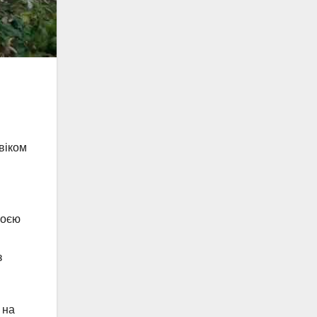
віком
воєю
з
 на