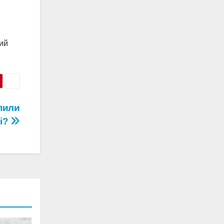
вий
опили
і?