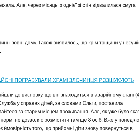
їхала. Але, через місяць, з однієї зі стін відвалилася смуга
ині і зовні дому. Також виявилось, що крім тріщини у несучі
.
АЙОНІ ПОГРАБУВАЛИ ХРАМ| ЗЛОЧИНЦЯ РОЗШУКУЮТЬ
йшли до висновку, що він знаходиться в аварійному стані (
 Служба у справах дітей, за словами Ольги, поставила
айтеся за старим місцем проживання. Але, як уже було ска
х норм, не дозволяє розмістити там ще 8 осіб. Вже у понеділо
ує ймовірність того, що прийомні діти знову повернуться в