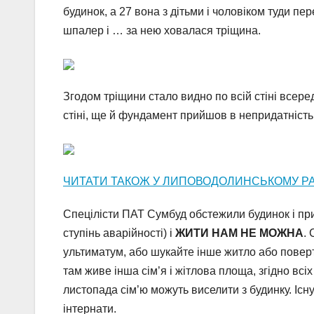
будинок, а 27 вона з дітьми і чоловіком туди пере
шпалер і … за нею ховалася тріщина.
Згодом тріщини стало видно по всій стіні всеред
стіні, ще й фундамент прийшов в непридатність
ЧИТАТИ ТАКОЖ У ЛИПОВОДОЛИНСЬКОМУ Р
Спецілісти ПАТ Сумбуд обстежили будинок і при
ступінь аварійності) і
ЖИТИ НАМ НЕ МОЖНА
.
ультиматум, або шукайте інше житло або поверт
там живе інша сім’я і жітлова площа, згідно всі
листопада сім’ю можуть виселити з будинку. Існ
інтернати.