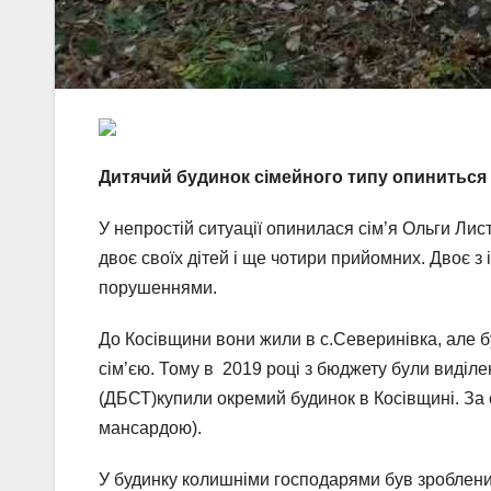
Дитячий будинок сімейного типу опиниться 
У непростій ситуації опинилася сім’я Ольги Лист
двоє своїх дітей і ще чотири прийомних. Двоє з
порушеннями.
До Косівщини вони жили в с.Северинівка, але б
сім’єю. Тому в 2019 році з бюджету були виділен
(ДБСТ)купили окремий будинок в Косівщині. За 
мансардою).
У будинку колишніми господарями був зроблени