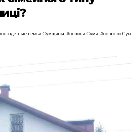
лиці?
многодетные семьи Сумщины
,
#новини Суми
,
#новости Сум