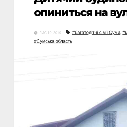
опиниться на ву
#багатодітні сім'ї Суми
,
#
ЛИС 10, 2019
#Сумська область