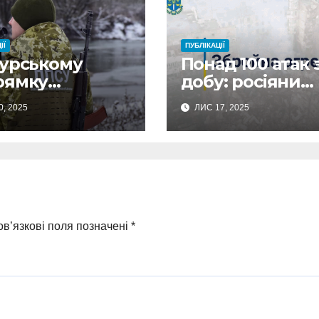
ІЇ
ПУБЛІКАЦІЇ
Курському
Понад 100 атак 
рямку
добу: росіяни
кордонники
масовано
0, 2025
ЛИС 17, 2025
ідували
обстріляли
ьох окупантів
Сумщину
ва їх укриття
ео)
в’язкові поля позначені
*