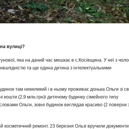
на вулиці?
унової, яка на даний час мешкає в с.Косівщина. У неї з чоло
 інвалідністю та ще одина дитина з інтелектуальними
удинок там невеликий і в ньому проживає донька Ольги зі с
і кошти (2,9 млн.грн)і дитячому будинку сімейного типу
словами Ольги, зовні будинок виглядав красиво (2 поверхи 
й косметичний ремонт. 23 березня Ользі вручили документи