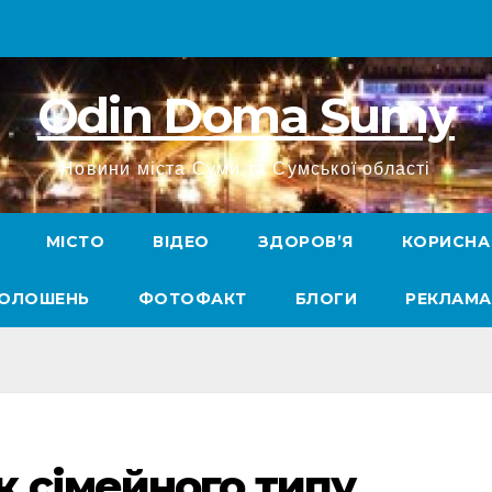
Odin Doma Sumy
Новини міста Суми та Сумської області
МІСТО
ВІДЕО
ЗДОРОВ’Я
КОРИСНА
ГОЛОШЕНЬ
ФОТОФАКТ
БЛОГИ
РЕКЛАМА
 сімейного типу