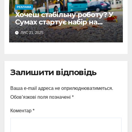
РЕКЛАМА
Хочеш стабільну роботу? У
Сумах стартує набір на
безкоштовні курси водіїв
ЛИС 21, 2025
тролейбусів
Залишити відповідь
Ваша e-mail адреса не оприлюднюватиметься.
Обов’язкові поля позначені
*
Коментар
*