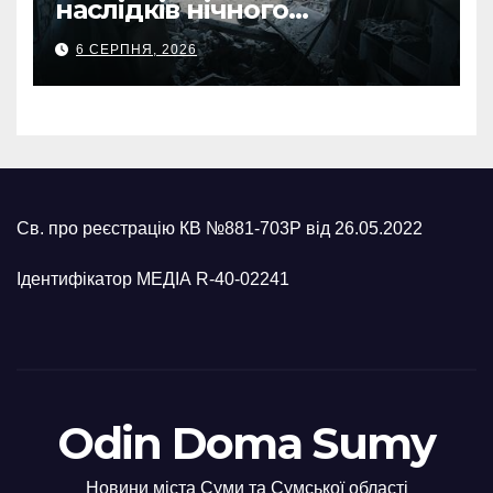
наслідків нічного
масованого удару КАБами
6 СЕРПНЯ, 2026
Св. про реєстрацію КВ №881-703Р від 26.05.2022
Ідентифікатор МЕДІА R-40-02241
Odin Doma Sumy
Новини міста Суми та Сумської області