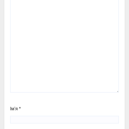
Ім'я
*