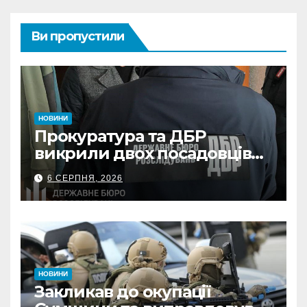
Ви пропустили
НОВИНИ
Прокуратура та ДБР
викрили двох посадовців
ДПС Сумщини на вимаганні
6 СЕРПНЯ, 2026
неправомірної вигоди у
ФОПа
НОВИНИ
Закликав до окупації