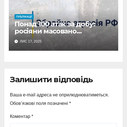
ПУБЛІКАЦІЇ
Понад 100 атак за добу:
росіяни масовано
обстріляли Сумщину
ЛИС 17, 2025
Залишити відповідь
Ваша e-mail адреса не оприлюднюватиметься.
Обов’язкові поля позначені
*
Коментар
*