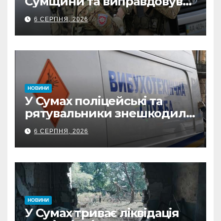
Сумщини та виправдовував
обстріли: СБУ викрила
6 СЕРПНЯ, 2026
прокремлівського агітатора
з Охтирки
НОВИНИ
У Сумах поліцейські та
рятувальники знешкодили
500-кілограмову авіабомбу
6 СЕРПНЯ, 2026
росіян
НОВИНИ
У Сумах триває ліквідація