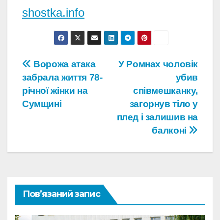
shostka.info
Навігація
Ворожа атака
У Ромнах чоловік
забрала життя 78-
убив
записів
річної жінки на
співмешканку,
Сумщині
загорнув тіло у
плед і залишив на
балконі
Пов’язаний запис