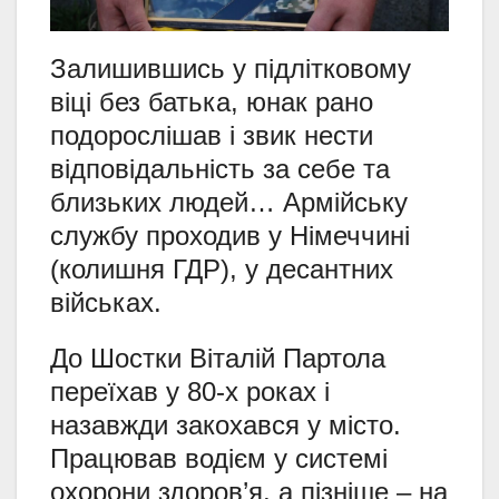
Залишившись у підлітковому
віці без батька, юнак рано
подорослішав і звик нести
відповідальність за себе та
близьких людей… Армійську
службу проходив у Німеччині
(колишня ГДР), у десантних
військах.
До Шостки Віталій Партола
переїхав у 80-х роках і
назавжди закохався у місто.
Працював водієм у системі
охорони здоров’я, а пізніше – на