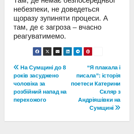
Там, де немає безпосередньої
небезпеки, не доведеться
щоразу зупиняти процеси. А
там, де є загроза – вчасно
реагуватимемо.
Навігація
На Сумщині до 8
“Я плакала і
років засуджено
писала”: історія
записів
чоловіка за
поетеси Катерини
розбійний напад на
Скляр з
перехожого
Андріяшівки на
Сумщині