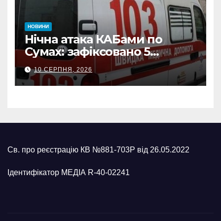
НОВИНИ
Нічна атака КАБами по
Сумах: зафіксовано 5
влучань, щонайменше
10 СЕРПНЯ, 2026
п’ятеро поранених
Св. про реєстрацію КВ №881-703Р від 26.05.2022
Ідентифікатор МЕДІА R-40-02241