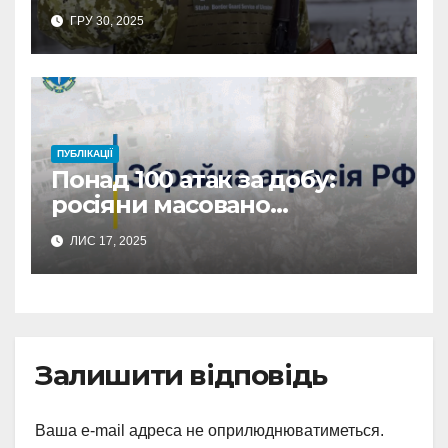
ліквідували п’ятьох
ГРУ 30, 2025
окупантів та два їх укриття
(відео)
ПУБЛІКАЦІЇ
Понад 100 атак за добу:
росіяни масовано
обстріляли Сумщину
ЛИС 17, 2025
Залишити відповідь
Ваша e-mail адреса не оприлюднюватиметься.