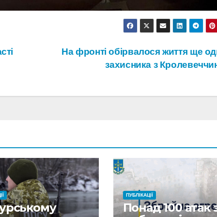
сті
На фронті обірвалося життя ще од
захисника з Кролевеччи
ІЇ
ПУБЛІКАЦІЇ
Курському
Понад 100 атак 