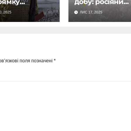
рямку
добу: росіяни
кордонники
масовано
0, 2025
ЛИС 17, 2025
ідували
обстріляли
ьох окупантів
Сумщину
ва їх укриття
ео)
в’язкові поля позначені
*