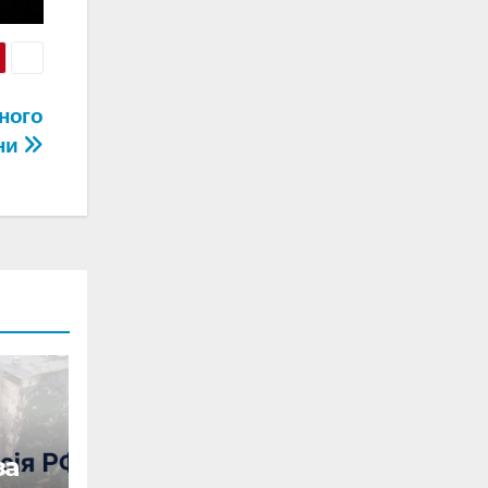
ного
ни
за