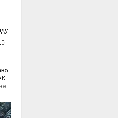
ду.
15
ано
КК
не