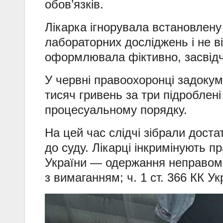
обов’язків.
Лікарка ігнорувала встановлен
лабораторних досліджень і не ві
оформлювала фіктивно, засвідчу
У червні правоохоронці задоку
тисяч гривень за три підроблені
процесуальному порядку.
На цей час слідчі зібрали дост
до суду. Лікарці інкримінують п
України — одержання неправом
з вимаганням; ч. 1 ст. 366 КК 