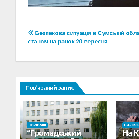
Навігація
Безпекова ситуація в Сумській обла
станом на ранок 20 вересня
записів
Пов’язаний запис
ПУБЛІКАЦІЇ
ПУБЛІКАЦ
“Громадський
На 