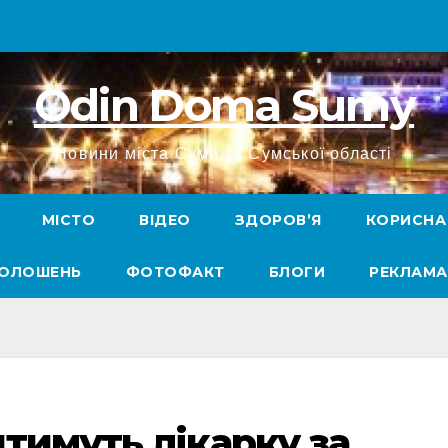
Odin Doma Sumy
Новини міста Суми та Сумської області
МІСТО
ВІДЕО
ЗДОРОВ’Я
КОРИСНА
ГОЛОШЕНЬ
ФОТОФАКТ
БЛОГИ
РЕКЛАМА
тимуть лікарку за