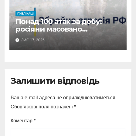
ПУБЛІКАЦІЇ
Понад 100 атак за добу:
росіяни масовано
обстріляли Сумщину
ЛИС 17, 2025
Залишити відповідь
Ваша e-mail адреса не оприлюднюватиметься.
Обов’язкові поля позначені
*
Коментар
*