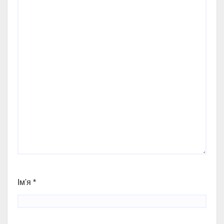
Ім'я
*