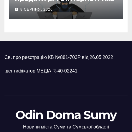
втратив 39,2 тис. грн з
8 СЕРПНЯ, 2026
карток матері
Св. про реєстрацію КВ №881-703Р від 26.05.2022
Ідентифікатор МЕДІА R-40-02241
Odin Doma Sumy
Новини міста Суми та Сумської області