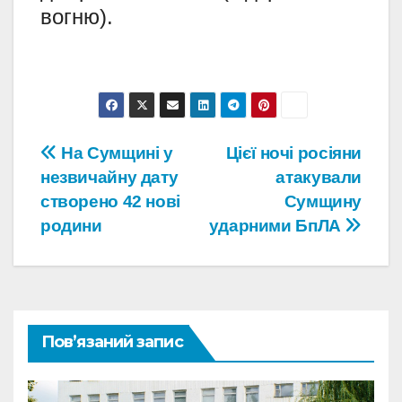
вогню).
Навігація
На Сумщині у
Цієї ночі росіяни
незвичайну дату
атакували
записів
створено 42 нові
Сумщину
родини
ударними БпЛА
Пов’язаний запис