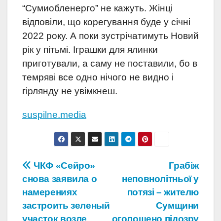
“Сумиобленерго” не кажуть. Жінці
відповіли, що корегування буде у січні
2022 року. А поки зустрічатимуть Новий
рік у пітьмі. Іграшки для ялинки
приготували, а саму не поставили, бо в
темряві все одно нічого не видно і
гірлянду не увімкнеш.
suspilne.media
Навігація
ЧКФ «Сейро»
Грабіж
снова заявила о
неповнолітньої у
записів
намерениях
потязі – жителю
застроить зеленый
Сумщини
участок возле
оголошено підозру