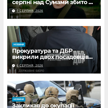
серпні над Сумами збито 6
КАБів
7 СЕРПНЯ, 2026
НОВИНИ
Прокуратура та ДБР
викрили двох посадовців
ДПС Сумщини на вимаганні
6 СЕРПНЯ, 2026
неправомірної вигоди у
ФОПа
НОВИНИ
Закликав до окупації