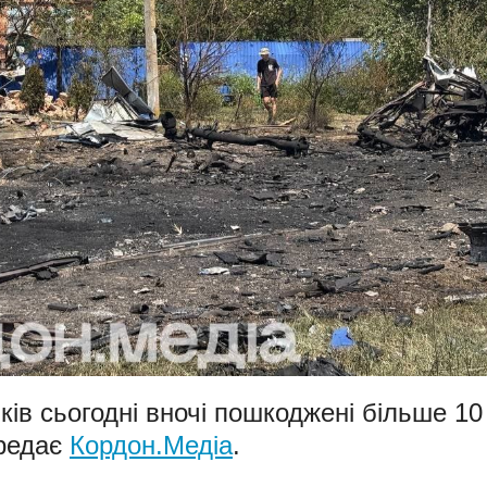
ків сьогодні вночі пошкоджені більше 10
ередає
Кордон.Медіа
.