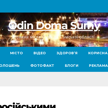
Odin Doma Sumy
Новини міста Суми та Сумської області
МІСТО
ВІДЕО
ЗДОРОВ’Я
КОРИСНА
ГОЛОШЕНЬ
ФОТОФАКТ
БЛОГИ
РЕКЛАМА
російськими