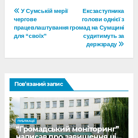
Навігація
У Сумській мерії
Ексзаступника
чергове
голови однієї з
записів
працевлаштування
громад на Сумщині
для “своїх”
судитимуть за
держзраду
Пов’язаний запис
ПУБЛІКАЦІЇ
“Громадський моніторинг”
написав про завищення цін