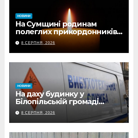
НОВИНИ
На Сумщині родинам
полеглих прикордонників
передали державні
8 СЕРПНЯ, 2026
нагороди та відомчі
відзнаки
НОВИНИ
На даху будинку у
Білопільській громаді
знайшли 120-мм міну
8 СЕРПНЯ, 2026