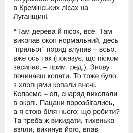
в Кремінських лісах на
Луганщині.
“
Там дерева й пісок, все. Там
викопав окоп нормальний, десь
“прильот” поряд влупив – всьо,
вже ось так (показує, що піском
засипає, – прим. ред.). Знову
починаєш копати. То тоже було:
з хлопцями копали вночі.
Копаємо – оп, снаряд викопали
в окопі. Пацани порозбігались,
а я стою біля нього: що робити?
Та треба ж викидати, тихенько
взяли, викинув його, впав