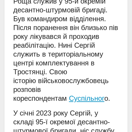
Роща служив у 95-й окремій
десантно-штурмовій бригаді.
Був командиром відділення.
Після поранення він близько пів
року лікувався й проходив
реабілітацію. Нині Сергій
служить в територіальному
центрі комплектування в
Тростянці.
Свою
історію
військовослужбовець
розповів
кореспондентам
Суспільног
о.
У січні 2023 року Сергій, у
складі 95-ї окремої десантно-
штурмової бригади, ніс службу