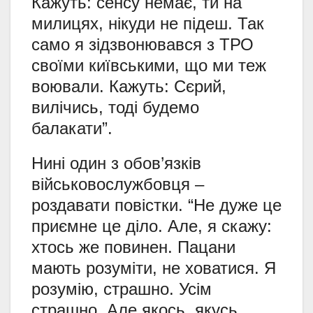
Кажуть: сенсу немає, ти на
милицях, нікуди не підеш. Так
само я зідзвонювався з ТРО
своїми київськими, що ми теж
воювали. Кажуть: Сєрий,
вилічись, тоді будемо
балакати”.
Нині один з обов’язків
військовослужбовця –
роздавати повістки. “Не дуже це
приємне це діло. Але, я скажу:
хтось же повинен. Пацани
мають розуміти, не ховатися. Я
розумію, страшно. Усім
страшно. Але якось, якусь