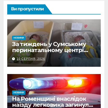
Ви пропустили
НОВИНИ
За тиждень у Сумському
перинатальному центрі
Пресвятої Діви Марії
10 СЕРПНЯ, 2026
народилося 15 дітей
НОВИНИ
На Роменщині внаслідок
наїзду легковика загинула