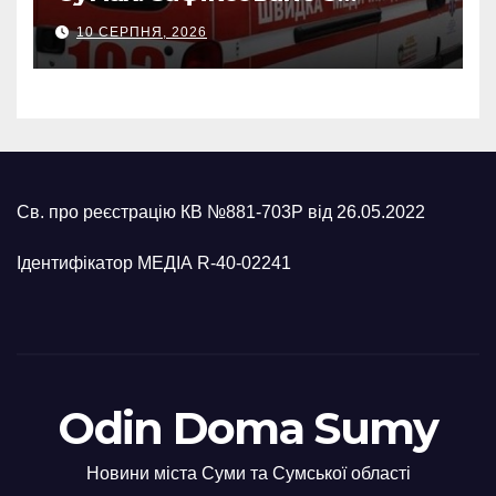
влучань, щонайменше
10 СЕРПНЯ, 2026
п’ятеро поранених
Св. про реєстрацію КВ №881-703Р від 26.05.2022
Ідентифікатор МЕДІА R-40-02241
Odin Doma Sumy
Новини міста Суми та Сумської області