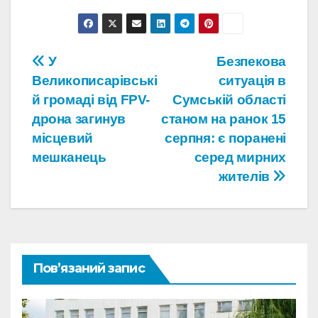
Навігація
У
Безпекова
Великописарівські
ситуація в
записів
й громаді від FPV-
Сумській області
дрона загинув
станом на ранок 15
місцевий
серпня: є поранені
мешканець
серед мирних
жителів
Пов’язаний запис