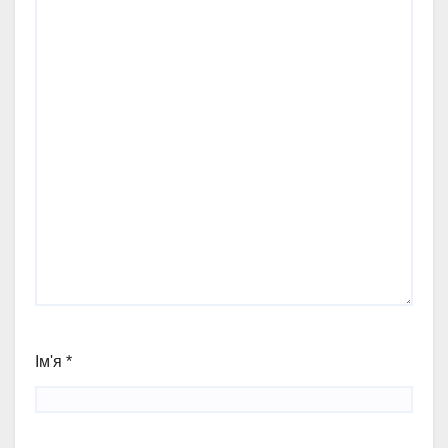
Ім'я
*