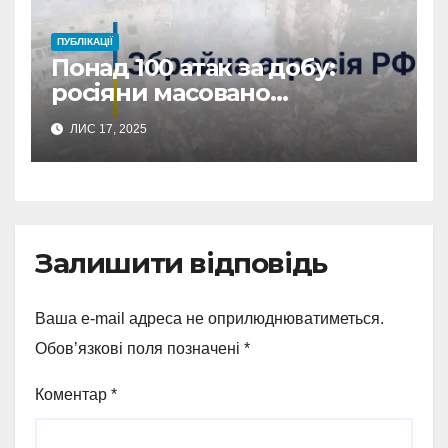
ПУБЛІКАЦІЇ
Понад 100 атак за добу:
росіяни масовано
обстріляли Сумщину
ЛИС 17, 2025
Залишити відповідь
Ваша e-mail адреса не оприлюднюватиметься.
Обов’язкові поля позначені
*
Коментар
*