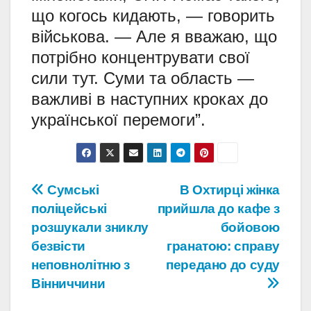
що когось кидають, — говорить
військова. — Але я вважаю, що
потрібно концентрувати свої
сили тут. Суми та область —
важливі в наступних кроках до
української перемоги”.
Навігація
Сумські
В Охтирці жінка
поліцейські
прийшла до кафе з
записів
розшукали зниклу
бойовою
безвісти
гранатою: справу
неповнолітню з
передано до суду
Вінниччини