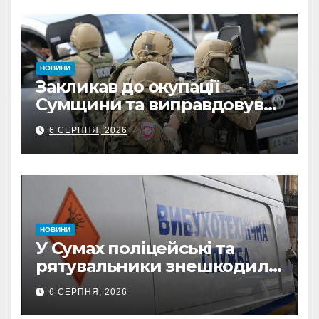
НОВИНИ
Закликав до окупації
Сумщини та виправдовував
обстріли: СБУ викрила
6 СЕРПНЯ, 2026
прокремлівського агітатора
з Охтирки
НОВИНИ
У Сумах поліцейські та
рятувальники знешкодили
500-кілограмову авіабомбу
6 СЕРПНЯ, 2026
росіян