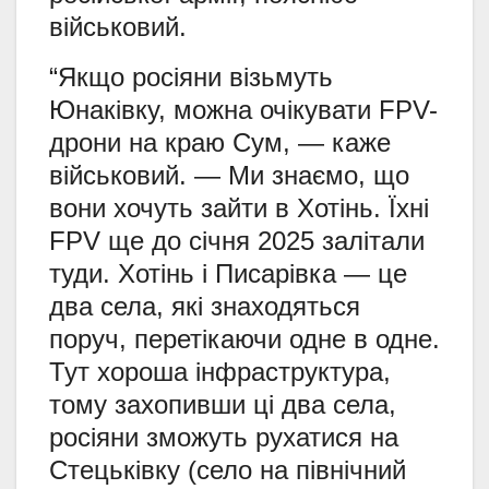
військовий.
“Якщо росіяни візьмуть
Юнаківку, можна очікувати FPV-
дрони на краю Сум, — каже
військовий. — Ми знаємо, що
вони хочуть зайти в Хотінь. Їхні
FPV ще до січня 2025 залітали
туди. Хотінь і Писарівка — це
два села, які знаходяться
поруч, перетікаючи одне в одне.
Тут хороша інфраструктура,
тому захопивши ці два села,
росіяни зможуть рухатися на
Стецьківку (село на північний