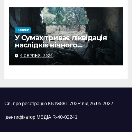
НОВИНИ
У Сумах триває ліквідація
наслідків нічного
масованого удару КАБами
6 СЕРПНЯ, 2026
Св. про реєстрацію КВ №881-703Р від 26.05.2022
Ідентифікатор МЕДІА R-40-02241