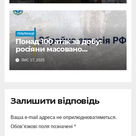
(відео)
ПУБЛІКАЦІЇ
Понад 100 атак за добу:
росіяни масовано
обстріляли Сумщину
ЛИС 17, 2025
Залишити відповідь
Ваша e-mail адреса не оприлюднюватиметься.
Обов’язкові поля позначені
*