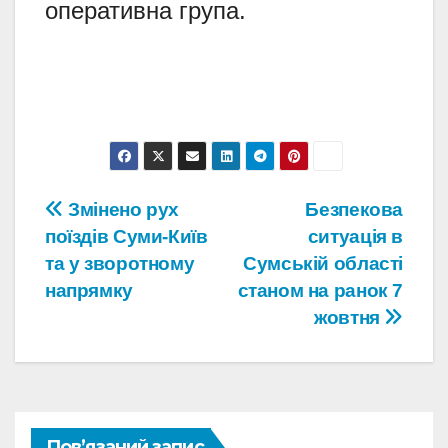
оперативна група.
Навігація
Змінено рух
Безпекова
поїздів Суми-Київ
ситуація в
записів
та у зворотному
Сумській області
напрямку
станом на ранок 7
жовтня
Пов’язаний запис