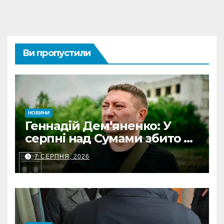
Ви пропустили
НОВИНИ
Геннадій Дем’яненко: У
серпні над Сумами збито 6
КАБів
7 СЕРПНЯ, 2026