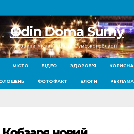
Odin Doma Sumy
Новини міста Суми та Сумської області
МІСТО
ВІДЕО
ЗДОРОВ’Я
КОРИСНА
ГОЛОШЕНЬ
ФОТОФАКТ
БЛОГИ
РЕКЛАМА
А.Кобзаря новий