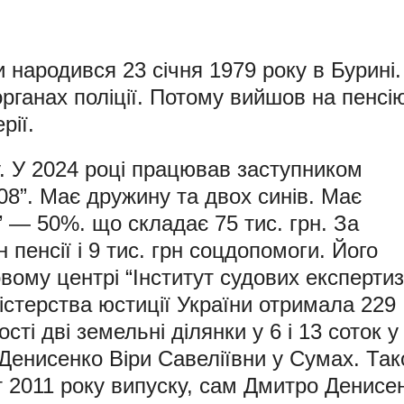
 народився 23 січня 1979 року в Бурині.
рганах поліції. Потому вийшов на пенсі
рії.
у. У 2024 році працював заступником
08”. Має дружину та двох синів. Має
” — 50%. що складає 75 тис. грн. За
 пенсії і 9 тис. грн соцдопомоги. Його
ому центрі “Інститут судових експертиз
ністерства юстиції України отримала 229
сті дві земельні ділянки у 6 і 13 соток у
 Денисенко Віри Савеліївни у Сумах. Та
 2011 року випуску, сам Дмитро Денисе