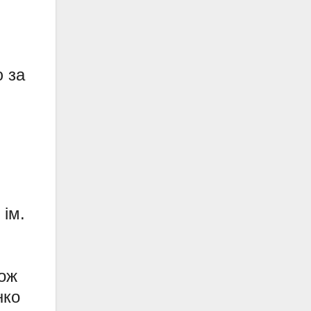
ю за
 ім.
кож
нко