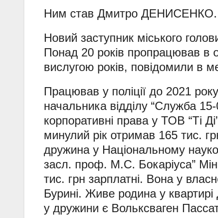
Ним став Дмитро ДЕНИСЕНКО.
Новий заступник міського голови
Понад 20 років пропрацював в о
вислугою років, повідомили в ме
Працював у поліції до 2021 рок
начальника відділу “Служба 15-
корпоративні права у ТОВ “Ті Ді
минулий рік отримав 165 тис. грн
дружина у Національному науков
засл. проф. М.С. Бокаріуса” Мі
тис. грн зарплатні. Вона у власно
Бурині. Живе родина у квартирі
у дружини є Вольксваген Пассат