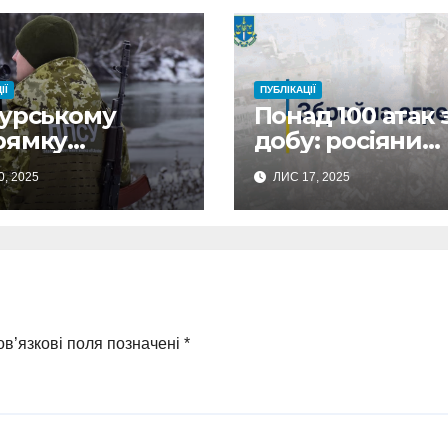
ІЇ
ПУБЛІКАЦІЇ
Курському
Понад 100 атак 
рямку
добу: росіяни
кордонники
масовано
0, 2025
ЛИС 17, 2025
ідували
обстріляли
ьох окупантів
Сумщину
ва їх укриття
ео)
в’язкові поля позначені
*