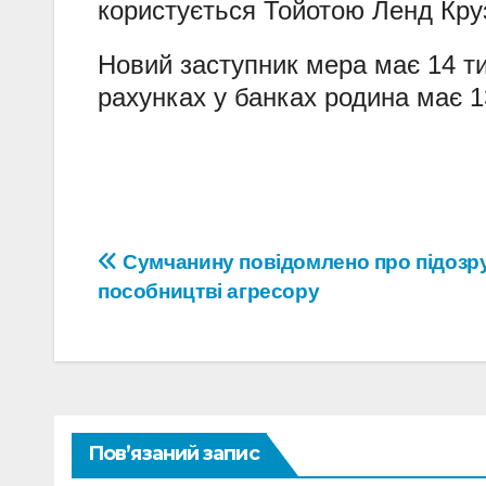
користується Тойотою Ленд Круз
Новий заступник мера має 14 тис
рахунках у банках родина має 13
Навігація
Сумчанину повідомлено про підозр
пособництві агресору
записів
Пов’язаний запис