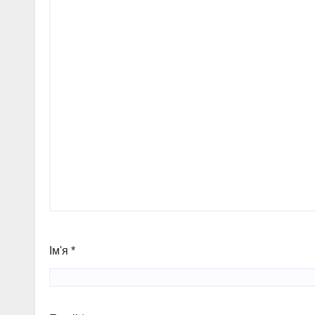
Ім'я
*