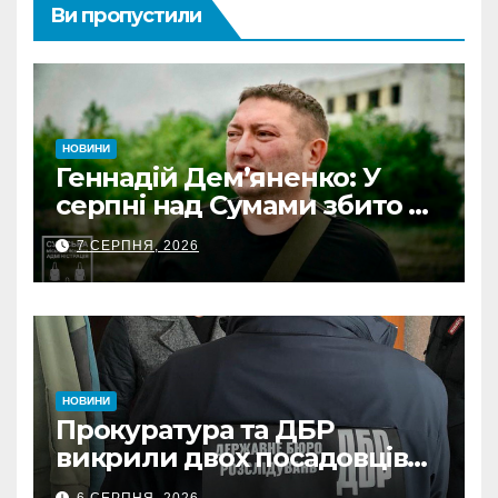
Ви пропустили
НОВИНИ
Геннадій Дем’яненко: У
серпні над Сумами збито 6
КАБів
7 СЕРПНЯ, 2026
НОВИНИ
Прокуратура та ДБР
викрили двох посадовців
ДПС Сумщини на вимаганні