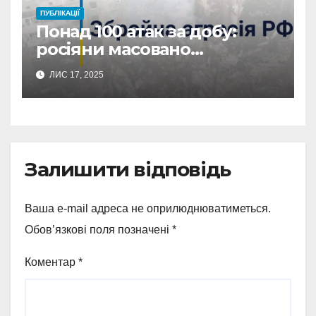
ПУБЛІКАЦІЇ
Понад 100 атак за добу:
росіяни масовано
обстріляли Сумщину
ЛИС 17, 2025
Залишити відповідь
Ваша e-mail адреса не оприлюднюватиметься.
Обов’язкові поля позначені
*
Коментар
*