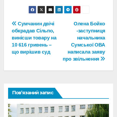
Навігація
Сумчанин двічі
Олена Бойко
обкрадав Сільпо,
-заступниця
записів
винісши товару на
начальника
10 616 гривень –
Сумської ОВА
що вирішив суд
написала заяву
про звільнення
Пов’язаний запис