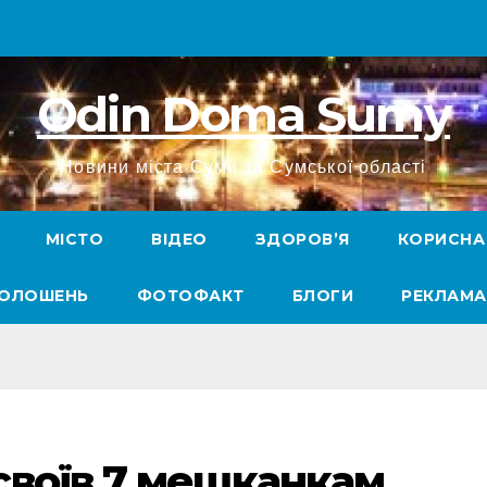
Odin Doma Sumy
Новини міста Суми та Сумської області
МІСТО
ВІДЕО
ЗДОРОВ’Я
КОРИСНА
ГОЛОШЕНЬ
ФОТОФАКТ
БЛОГИ
РЕКЛАМА
своїв 7 мешканкам