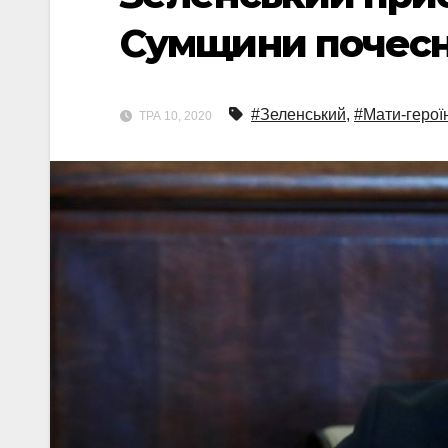
Сумщини почесне
#Зеленський
,
#Мати-герої
ТРА 10, 2020