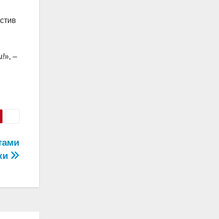
істив
и!
», –
тами
нки