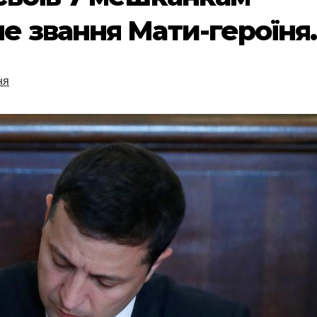
 звання Мати-героїня.
ня