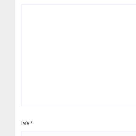
Ім'я
*