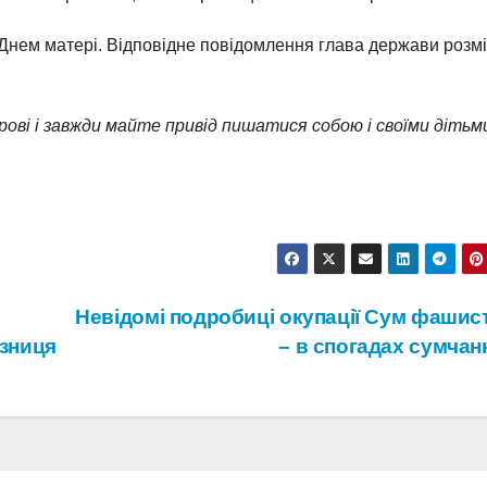
з Днем матері. Відповідне повідомлення глава держави розм
рові і завжди майте привід пишатися собою і своїми дітьм
Невідомі подробиці окупації Сум фашис
язниця
– в спогадах сумча