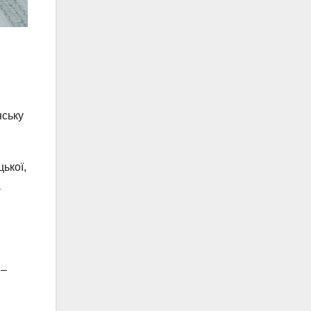
нську
ької,
а
 –