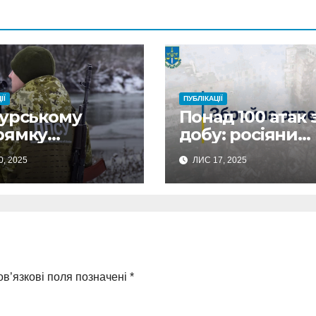
ІЇ
ПУБЛІКАЦІЇ
Курському
Понад 100 атак 
рямку
добу: росіяни
кордонники
масовано
0, 2025
ЛИС 17, 2025
ідували
обстріляли
ьох окупантів
Сумщину
ва їх укриття
ео)
в’язкові поля позначені
*