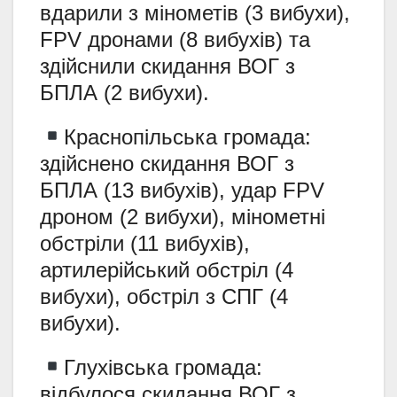
вдарили з мінометів (3 вибухи),
FPV дронами (8 вибухів) та
здійснили скидання ВОГ з
БПЛА (2 вибухи).
Краснопільська громада:
здійснено скидання ВОГ з
БПЛА (13 вибухів), удар FPV
дроном (2 вибухи), мінометні
обстріли (11 вибухів),
артилерійський обстріл (4
вибухи), обстріл з СПГ (4
вибухи).
Глухівська громада:
відбулося скидання ВОГ з