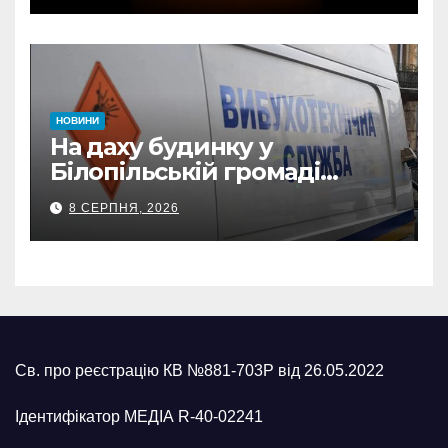
відзнаки
НОВИНИ
На даху будинку у
Білопільській громаді
знайшли 120-мм міну
8 СЕРПНЯ, 2026
Св. про реєстрацію КВ №881-703Р від 26.05.2022
Ідентифікатор МЕДІА R-40-02241