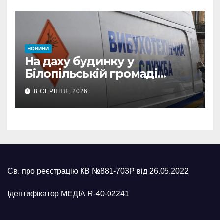
НОВИНИ
На даху будинку у
Білопільській громаді
знайшли 120-мм міну
8 СЕРПНЯ, 2026
Св. про реєстрацію КВ №881-703Р від 26.05.2022
Ідентифікатор МЕДІА R-40-02241