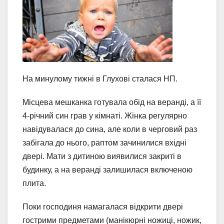
На минулому тижні в Глухові сталася НП.
Місцева мешканка готувала обід на веранді, а її
4-річний син грав у кімнаті. Жінка регулярно
навідувалася до сина, але коли в черговий раз
забігала до нього, раптом зачинилися вхідні
двері. Мати з дитиною виявилися закриті в
будинку, а на веранді залишилася включеною
плита.
Поки господиня намагалася відкрити двері
гострими предметами (манікюрні ножиці, ножик,