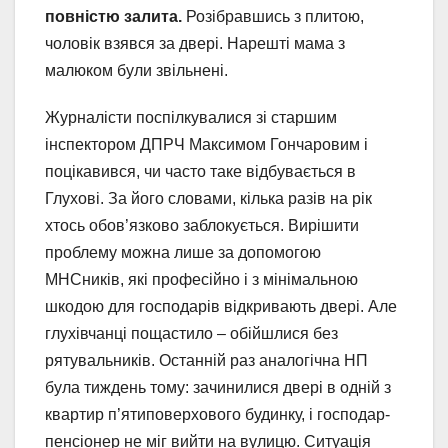
повністю залита.
Розібравшись з плитою,
чоловік взявся за двері. Нарешті мама з
малюком були звільнені.
Журналісти поспілкувалися зі старшим
інспектором ДПРЧ Максимом Гончаровим і
поцікавився, чи часто таке відбувається в
Глухові. За його словами, кілька разів на рік
хтось обов’язково заблокується. Вирішити
проблему можна лише за допомогою
МНСників, які професійно і з мінімальною
шкодою для господарів відкривають двері. Але
глухівчанці пощастило – обійшлися без
рятувальників. Останній раз аналогічна НП
була тиждень тому: зачинилися двері в одній з
квартир п’ятиповерхового будинку, і господар-
пенсіонер не міг вийти на вулицю. Ситуація