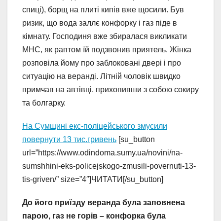
спиці), борщ на плиті кипів вже щосили. Був
ризик, що вода заллє конфорку і газ піде в
кімнату. Господиня вже збиралася викликати
МНС, як раптом їй подзвонив приятель. Жінка
розповіла йому про заблоковані двері і про
ситуацію на веранді. Літній чоловік швидко
примчав на автівці, прихопивши з собою сокиру
та болгарку.
На Сумщині екс-поліцейського змусили
повернути 13 тис.гривень
[su_button
url=”https://www.odindoma.sumy.ua/novini/na-
sumshhini-eks-policejskogo-zmusili-povernuti-13-
tis-griven/” size=”4″]ЧИТАТИ[/su_button]
До його приїзду веранда була заповнена
парою, газ не горів – конфорка була