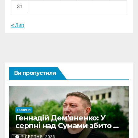
31
« Лип
Ви пропустили
НОВИНИ
Геннадій Дем’яненко: У
серпні над Сумами збито 6
КАБів
7 СЕРПНЯ, 2026