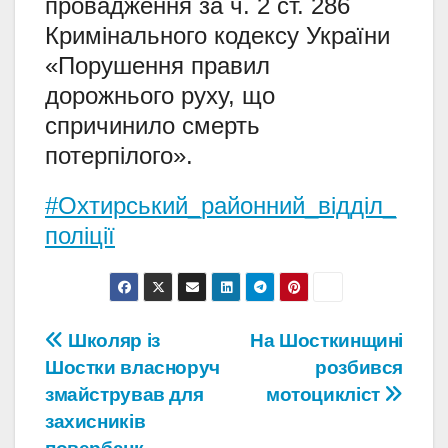
провадження за ч. 2 ст. 286
Кримінального кодексу України
«Порушення правил
дорожнього руху, що
спричинило смерть
потерпілого».
#Охтирський_районний_відділ_
поліції
Навігація
Школяр із
На Шосткинщині
Шостки власноруч
розбився
записів
змайстрував для
мотоцикліст
захисників