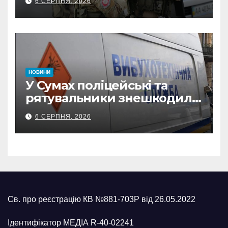
6 СЕРПНЯ, 2026
прокремлівського агітатора
з Охтирки
НОВИНИ
У Сумах поліцейські та
рятувальники знешкодили
500-кілограмову авіабомбу
6 СЕРПНЯ, 2026
росіян
Св. про реєстрацію КВ №881-703Р від 26.05.2022
Ідентифікатор МЕДІА R-40-02241