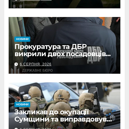
НОВИНИ
Прокуратура та ДБР
викрили двох посадовців
ДПС Сумщини на вимаганні
6 СЕРПНЯ, 2026
неправомірної вигоди у
ФОПа
НОВИНИ
Закликав до окупації
Сумщини та виправдовував
обстріли: СБУ викрила