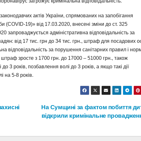
оронавірус загрожує кримінальна відповідальність.
законодавчих актів України, спрямованих на запобігання
 (COVID-19)» від 17.03.2020, внесені зміни до ст. 325
020 запроваджується адміністративна відповідальність за
н: від 17 тис. грн до 34 тис. грн., штраф для посадових ос
альна відповідальність за порушення санітарних правил і нор
траф зросте з 1700 грн. до 17000 – 51000 грн., також
о 3 років, позбавлення волі до 3 років, а якщо такі дії
 на 5-8 років.
захисні
На Сумщині за фактом побиття ди
відкрили кримінальне проваджен