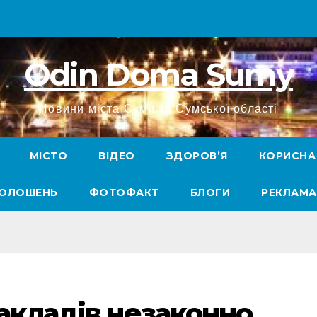
Odin Doma Sumy
Новини міста Суми та Сумської області
МІСТО
ВІДЕО
ЗДОРОВ’Я
КОРИСНА
ГОЛОШЕНЬ
ФОТОФАКТ
БЛОГИ
РЕКЛАМА
закладів незаконно