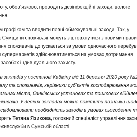
у, обов’язково, проводять дезінфекційні заходи, вологе
ння.
 графіком та вводити певні обмежувальні заходи. Так, у
ях Сумщини споживачі можуть зіштовхнутися з новими прав
ання споживачів допускається за умови одночасного перебу
ня супермаркетів здійснюватиметься на умовах дотримання
 засобах індивідуального захисту.
в закладів у постанові Кабміну від 11 березня 2020 року №
алу та споживачів, керівники суб’єктів господарювання м
газинах міста, банківських установах та поштових відділе
оживачів. У деяких закладах можна помітити позначки щод
свідомлювати необхідність заходів в умовах сьогодення т
орить
Тетяна Язикова,
головний спеціаліст управління захи
живслужби в Сумській області.