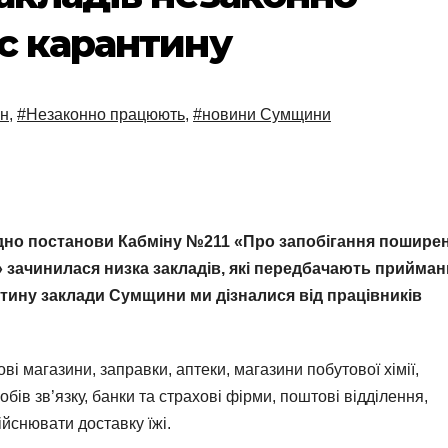
с карантину
ин
,
#Незаконно працюють
,
#новини Сумщини
гідно постанови Кабміну №211 «Про запобігання пошир
» зачинилася низка закладів, які передбачають прийма
нтину заклади Сумщини ми дізналися від працівників
 магазини, заправки, аптеки, магазини побутової хімії,
бів зв’язку, банки та страхові фірми, поштові відділення,
ійснювати доставку їжі.