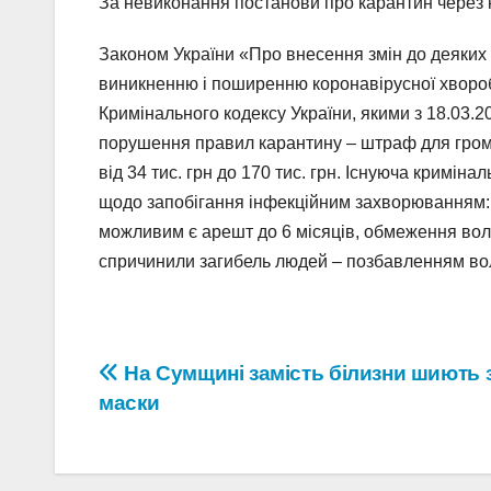
За невиконання постанови про карантин через к
Законом України «Про внесення змін до деяких 
виникненню і поширенню коронавірусної хвороби
Кримінального кодексу України, якими з 18.03.2
порушення правил карантину – штраф для громадя
від 34 тис. грн до 170 тис. грн. Існуюча кримін
щодо запобігання інфекційним захворюванням: ш
можливим є арешт до 6 місяців, обмеження волі д
спричинили загибель людей – позбавленням волі
Навігація
На Сумщині замість білизни шиють 
маски
записів