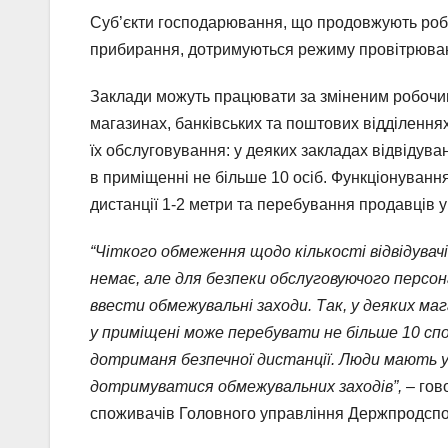
Суб’єкти господарювання, що продовжують робот
прибирання, дотримуються режиму провітрюва
Заклади можуть працювати за зміненим робочим
магазинах, банківських та поштових відділенн
їх обслуговування: у деяких закладах відвідув
в приміщенні не більше 10 осіб. Функціонуван
дистанції 1-2 метри та перебування продавців у
“Чіткого обмеження щодо кількості відвідувачі
немає, але для безпеки обслуговуючого персон
ввести обмежувальні заходи. Так, у деяких ма
у приміщені може перебувати не більше 10 сп
дотриманя безпечної дистанції. Люди мають у
дотримуватися обмежувальних заходів”,
– гов
споживачів Головного управління Держпродспо