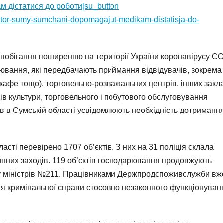
м дістатися до роботи[su_button
ctor-sumy-sumchani-dopomagajut-medikam-distatisja-do-
побігання поширенню на території України коронавірусу C
ювання, які передбачають приймання відвідувачів, зокрема
 кафе тощо), торговельно-розважальних центрів, інших закл
дів культури, торговельного і побутового обслуговування
ів в Сумській області усвідомлюють необхідність дотриманн
ті перевірено 1707 об’єктів. З них на 31 поліція склала
нних заходів. 119 об’єктів господарювання продовжують
ту міністрів №211. Працівниками Держпродспоживслужби вж
ття кримінальної справи стосовно незаконного функціонуван