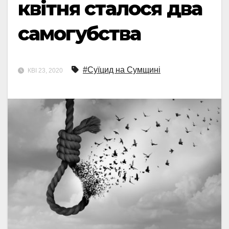
квітня сталося два
самогубства
#Суїцид на Сумщині
КВІ 23, 2020