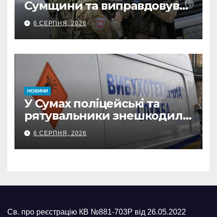
Сумщини та виправдовував
обстріли: СБУ викрила
6 СЕРПНЯ, 2026
прокремлівського агітатора
з Охтирки
НОВИНИ
У Сумах поліцейські та
рятувальники знешкодили
500-кілограмову авіабомбу
6 СЕРПНЯ, 2026
росіян
Св. про реєстрацію КВ №881-703Р від 26.05.2022