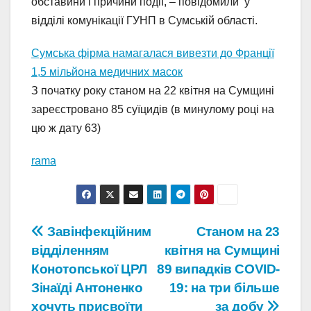
обставини і причини події, – повідомили у
відділі комунікації ГУНП в Сумській області.
Сумська фірма намагалася вивезти до Франції
1,5 мільйона медичних масок
З початку року станом на 22 квітня на Сумщині
зареєстровано 85 суїцидів (в минулому році на
цю ж дату 63)
rama
Навігація
Завінфекційним
Станом на 23
відділенням
квітня на Сумщині
записів
Конотопської ЦРЛ
89 випадків COVID-
Зінаїді Антоненко
19: на три більше
хочуть присвоїти
за добу