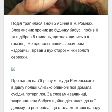
Подія трапилася вночі 29 січня в м. Ромнах.
Зловмисник проник до будинку бабусі, побив її
та відібрав 6 гривень, що знаходились в її
гаманці. Не вдовольнившись розміром
«здобичі», зірвав з вух старої жінки золоті
сережки.
Про напад на 76-річну жінку до Роменського
відділу поліції близько опівночі повідомила
сусідка потерпілої. За словами заявниці,
закривавлена бабуся щойно дісталася до неї
додому та розповіла, що стала жертвою нападу