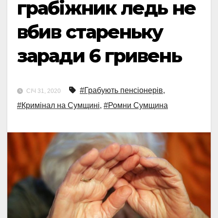
грабіжник ледь не
вбив стареньку
заради 6 гривень
#Грабують пенсіонерів
,
СІЧ 31, 2020
#Кримінал на Сумщині
,
#Ромни Сумщина