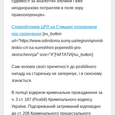
судимості за аналогічні злочини і вже
неодноразово потрапляв в поле зору
правоохоронців».
Співробітників ЦРЛ на Сумщині попередили
про скорочення
[su_button
url=”https://www.odindoma.sumy.ua/region/spivrob
itnikiv-crl-na-sumshhini-poperedili-pro-
skorochennja/” size=”4″]ЧИТАТИ[/su_button]
Сам чоловік своєї причетності до розбійного
нападу на стареньку не заперечує, і в скоєному
зізнається.
В поліції відкрили кримінальне провадження за
ч. 3 ст. 187 (Розбій) Кримінального кодексу
України. Підозрюваний затриманий відповідно
до ст. 208 Кримінального процесуального