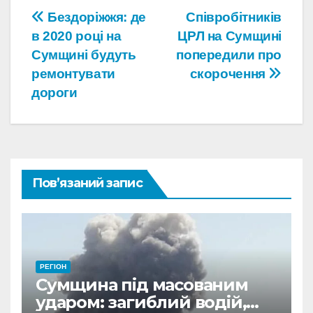
Навігація
Бездоріжжя: де
Співробітників
в 2020 році на
ЦРЛ на Сумщині
записів
Сумщині будуть
попередили про
ремонтувати
скорочення
дороги
Пов’язаний запис
РЕГІОН
Сумщина під масованим
ударом: загиблий водій,