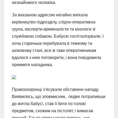
незнайомого чоловіка.
За вказаною адресою негайно виїхала
керівництво підрозділу, слідчо-оперативна
група, експерти-криміналісти та кінологи зі
службовою собакою. Бабусю госпіталізували. І
хоча старенька перебувала в тяжкому та
шоковому стані, все ж таки оперативникам
вдалося з нею поговорити, і вона повідомила
прикмети нападника.
Правоохоронці з‘ясували обставини нападу.
Виявилось, що зловмисник, ледве потрапивши
до житла бабусі, став її бити по голові
предметом, схожим на пістолет, і вимагав
грошей. Так як окрім шести гривень, що