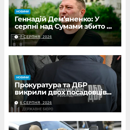
НОВИНИ
Геннадій Дем’яненко: У
серпні над Сумами збито 6
КАБів
7 СЕРПНЯ, 2026
НОВИНИ
Прокуратура та ДБР
викрили двох посадовців
ДПС Сумщини на вимаганні
6 СЕРПНЯ, 2026
неправомірної вигоди у
ФОПа