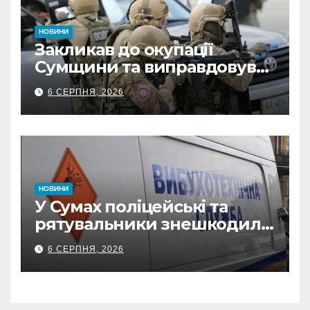
НОВИНИ
Закликав до окупації
Сумщини та виправдовував
обстріли: СБУ викрила
6 СЕРПНЯ, 2026
прокремлівського агітатора
з Охтирки
НОВИНИ
У Сумах поліцейські та
рятувальники знешкодили
500-кілограмову авіабомбу
6 СЕРПНЯ, 2026
росіян