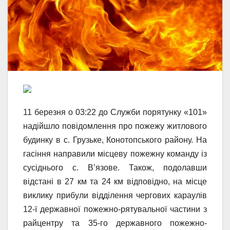
11 березня о 03:22 до Служби порятунку «101»
надійшло повідомлення про пожежу житлового
будинку в с. Грузьке, Конотопського району. На
гасіння направили місцеву пожежну команду із
сусіднього с. В’язове. Також, подолавши
відстані в 27 км та 24 км відповідно, на місце
виклику прибули відділення чергових караулів
12-ї державної пожежно-рятувальної частини з
райцентру та 35-го державного пожежно-