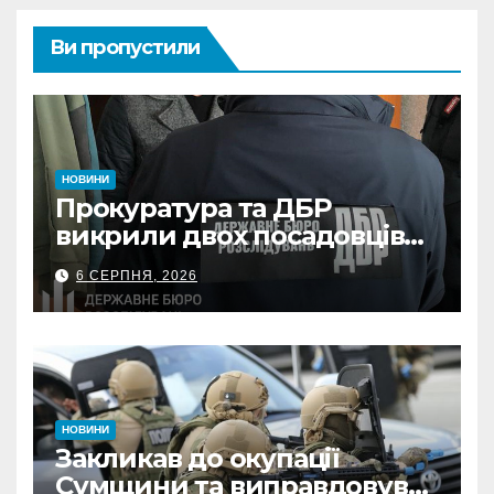
Ви пропустили
НОВИНИ
Прокуратура та ДБР
викрили двох посадовців
ДПС Сумщини на вимаганні
6 СЕРПНЯ, 2026
неправомірної вигоди у
ФОПа
НОВИНИ
Закликав до окупації
Сумщини та виправдовував