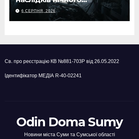
масованого удару КАБами
6 СЕРПНЯ, 2026
Св. про реєстрацію КВ №881-703Р від 26.05.2022
Ідентифікатор МЕДІА R-40-02241
Odin Doma Sumy
Новини міста Суми та Сумської області