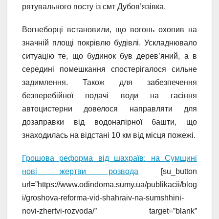
рятувального посту із смт Дубов’язівка.
Вогнеборці встановили, що вогонь охопив на
значній площі покрівлю будівлі. Ускладнювало
ситуацію те, що будинок був дерев’яний, а в
середині помешкання спостерігалося сильне
задимлення. Також для забезпечення
безперебійної подачі води на гасіння
автоцистерни довелося направляти для
дозаправки від водонапірної башти, що
знаходилась на відстані 10 км від місця пожежі.
Грошова реформа від шахраїв: на Сумщині
нові жертви розвода
[su_button
url=”https://www.odindoma.sumy.ua/publikacii/blog
i/groshova-reforma-vid-shahraiv-na-sumshhini-
novi-zhertvi-rozvoda/” target=”blank”