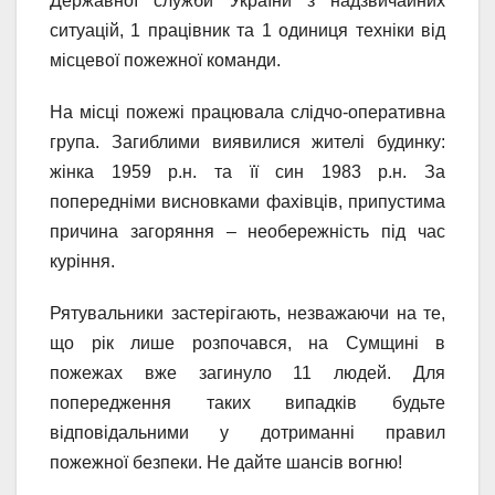
Державної служби України з надзвичайних
ситуацій, 1 працівник та 1 одиниця техніки від
місцевої пожежної команди.
На місці пожежі працювала слідчо-оперативна
група. Загиблими виявилися жителі будинку:
жінка 1959 р.н. та її син 1983 р.н. За
попередніми висновками фахівців, припустима
причина загоряння – необережність під час
куріння.
Рятувальники застерігають, незважаючи на те,
що рік лише розпочався, на Сумщині в
пожежах вже загинуло 11 людей. Для
попередження таких випадків будьте
відповідальними у дотриманні правил
пожежної безпеки. Не дайте шансів вогню!