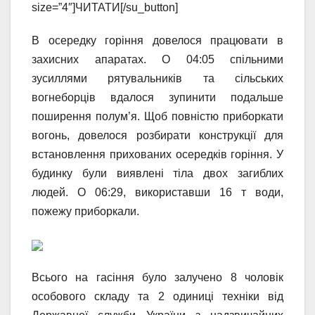
size=”4″]ЧИТАТИ[/su_button]
В осередку горіння довелося працювати в
захисних апаратах. О 04:05 спільними
зусиллями рятувальників та сільських
вогнеборців вдалося зупинити подальше
поширення полум’я. Щоб повністю приборкати
вогонь, довелося розбирати конструкції для
встановлення прихованих осередків горіння. У
будинку були виявлені тіла двох загиблих
людей. О 06:29, використавши 16 т води,
пожежу приборкали.
Всього на гасіння було залучено 8 чоловік
особового складу та 2 одиниці техніки від