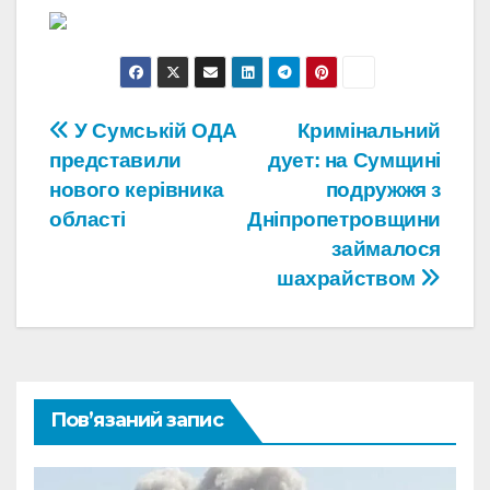
Навігація
У Сумській ОДА
Кримінальний
представили
дует: на Сумщині
записів
нового керівника
подружжя з
області
Дніпропетровщини
займалося
шахрайством
Пов’язаний запис