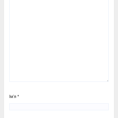
Ім'я
*