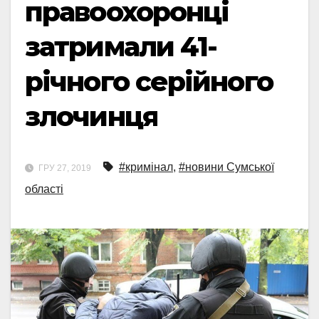
правоохоронці
затримали 41-
річного серійного
злочинця
#кримінал
,
#новини Сумської
ГРУ 27, 2019
області