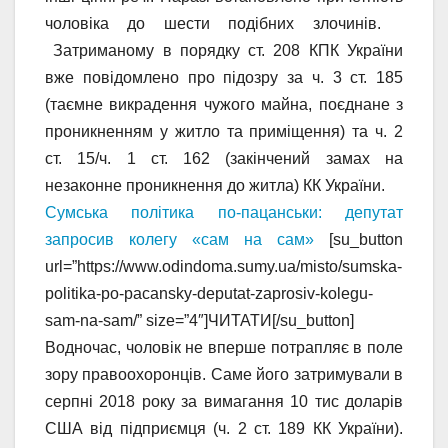
чоловіка до шести подібних злочинів.
Затриманому в порядку ст. 208 КПК України
вже повідомлено про підозру за ч. 3 ст. 185
(таємне викрадення чужого майна, поєднане з
проникненням у житло та приміщення) та ч. 2
ст. 15/ч. 1 ст. 162 (закінчений замах на
незаконне проникнення до житла) КК України.
Сумська політика по-пацанськи: депутат
запросив колегу «сам на сам»
[su_button
url=”https://www.odindoma.sumy.ua/misto/sumska-
politika-po-pacansky-deputat-zaprosiv-kolegu-
sam-na-sam/” size=”4″]ЧИТАТИ[/su_button]
Водночас, чоловік не вперше потрапляє в поле
зору правоохоронців. Саме його затримували в
серпні 2018 року за вимагання 10 тис доларів
США від підприємця (ч. 2 ст. 189 КК України).