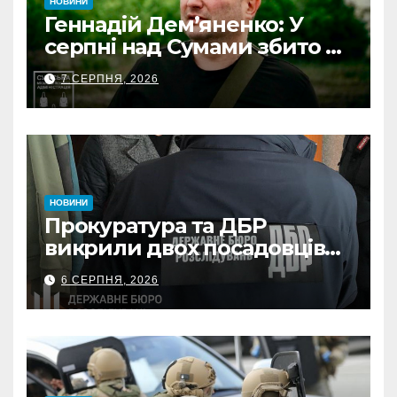
НОВИНИ
Геннадій Дем’яненко: У
серпні над Сумами збито 6
КАБів
7 СЕРПНЯ, 2026
НОВИНИ
Прокуратура та ДБР
викрили двох посадовців
ДПС Сумщини на вимаганні
6 СЕРПНЯ, 2026
неправомірної вигоди у
ФОПа