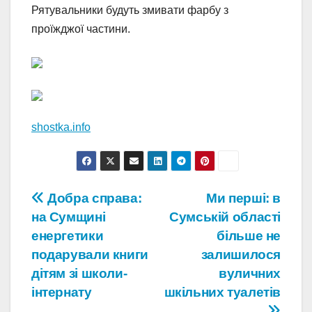
Рятувальники будуть змивати фарбу з
проїжджої частини.
shostka.info
Навігація
Добра справа:
Ми перші: в
на Сумщині
Сумській області
записів
енергетики
більше не
подарували книги
залишилося
дітям зі школи-
вуличних
інтернату
шкільних туалетів