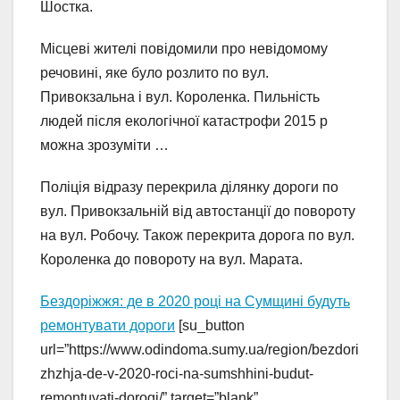
Шостка.
Місцеві жителі повідомили про невідомому
речовині, яке було розлито по вул.
Привокзальна і вул. Короленка. Пильність
людей після екологічної катастрофи 2015 р
можна зрозуміти …
Поліція відразу перекрила ділянку дороги по
вул. Привокзальній від автостанції до повороту
на вул. Робочу. Також перекрита дорога по вул.
Короленка до повороту на вул. Марата.
Бездоріжжя: де в 2020 році на Сумщині будуть
ремонтувати дороги
[su_button
url=”https://www.odindoma.sumy.ua/region/bezdori
zhzhja-de-v-2020-roci-na-sumshhini-budut-
remontuvati-dorogi/” target=”blank”