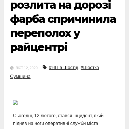
розлита на дорозі
фарба спричинила
переполох у
райцентрі
#НП в Шостці
,
#Шостка
ЛЮТ 12, 2020
Сумщина
Сьогодні, 12 лютого, стався інцидент, який
підняв на ноги оперативні служби міста