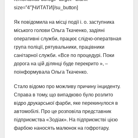
size=”4″]ЧИТАТИ[/su_button]
Як повідомила на місці події і. о. заступника
міського голови Ольга Ткаченко, задіяні
оперативні служби, працює слідчо-оператвная
група поліції, рятувальники, працівники
санітарної служби. «Все по процедурі. Поки
дорога на цій ділянці буде перекрито », –
поінформувала Ольга Ткаченко.
Стало відомо про можливу причину інциденту.
Справа в тому, що випадково було розлито
відро друкарської фарби, яке перекинулося в
автомобілі. Про це розповіла представник
підприємства «Зодіак». На підприємстві цією
фарбою наносять малюнок на гофротару.