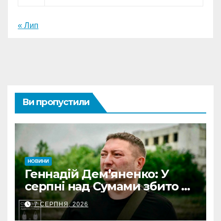
« Лип
Ви пропустили
НОВИНИ
Геннадій Дем’яненко: У
серпні над Сумами збито 6
КАБів
7 СЕРПНЯ, 2026