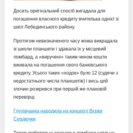
Досить оригінальний спосіб вигадала для
погашення власного кредиту вчителька однієї зі
шкіл Лебединського району.
Протягом невизначеного часу жінка викрадала
зі школи планшети і здавала їх у місцевий
ломбард, а «виручені» таким чином кошти
вживала на погашення свого банківського
кредиту. Усього таких «ходок» було 12 (судячи з
недостатнього числа планшетів) і весь цей
злочин розкрився при першій же плановій
перевірці.
Глухівчанка народила на концерті Вєрки
Сердючки
Тепер любительці здавати в ломбард шкільне