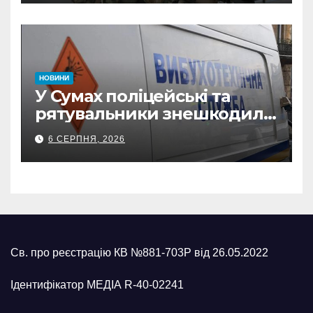
з Охтирки
НОВИНИ
У Сумах поліцейські та
рятувальники знешкодили
500-кілограмову авіабомбу
6 СЕРПНЯ, 2026
росіян
Св. про реєстрацію КВ №881-703Р від 26.05.2022
Ідентифікатор МЕДІА R-40-02241