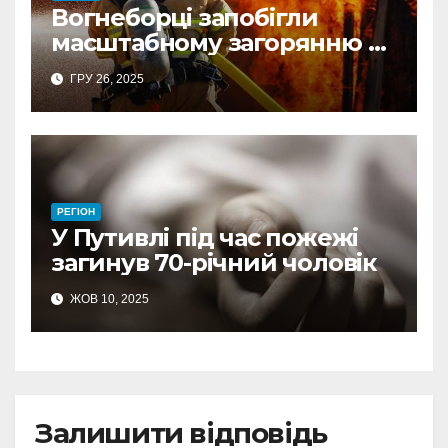
Вогнеборці запобігли
масштабному загорянню в
житловому секторі на
ГРУ 26, 2025
Шосткинщині
РЕГІОН
У Путивлі під час пожежі
загинув 70-річний чоловік
ЖОВ 10, 2025
Залишити відповідь