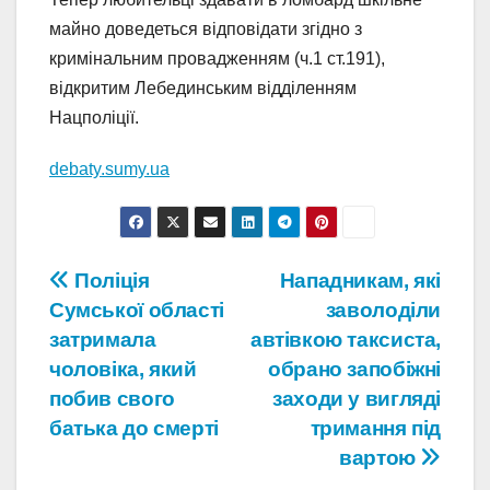
майно доведеться відповідати згідно з
кримінальним провадженням (ч.1 ст.191),
відкритим Лебединським відділенням
Нацполіції.
debaty.sumy.ua
Навігація
Поліція
Нападникам, які
Сумської області
заволоділи
записів
затримала
автівкою таксиста,
чоловіка, який
обрано запобіжні
побив свого
заходи у вигляді
батька до смерті
тримання під
вартою