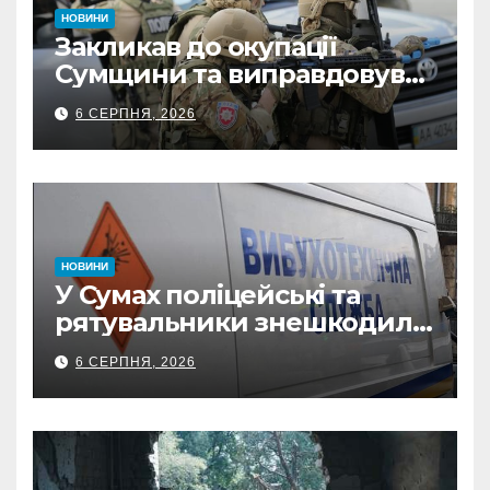
НОВИНИ
Закликав до окупації
Сумщини та виправдовував
обстріли: СБУ викрила
6 СЕРПНЯ, 2026
прокремлівського агітатора
з Охтирки
НОВИНИ
У Сумах поліцейські та
рятувальники знешкодили
500-кілограмову авіабомбу
6 СЕРПНЯ, 2026
росіян