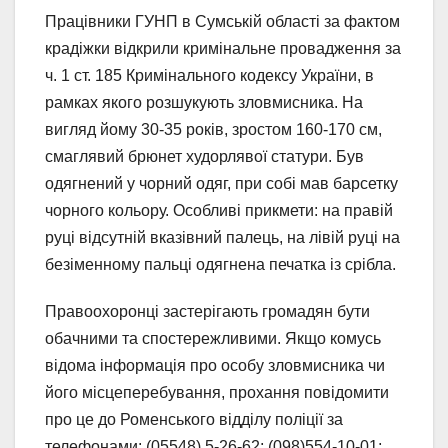
Працівники ГУНП в Сумській області за фактом
крадіжки відкрили кримінальне провадження за
ч. 1 ст. 185 Кримінального кодексу України, в
рамках якого розшукують зловмисника. На
вигляд йому 30-35 років, зростом 160-170 см,
смаглявий брюнет худорлявої статури. Був
одягнений у чорний одяг, при собі мав барсетку
чорного кольору. Особливі прикмети: на правій
руці відсутній вказівний палець, на лівій руці на
безіменному пальці одягнена печатка із срібла.
Правоохоронці застерігають громадян бути
обачними та спостережливими. Якщо комусь
відома інформація про особу зловмисника чи
його місцеперебування, прохання повідомити
про це до Роменського відділу поліції за
телефонами: (05548) 5-26-62; (098)554-10-01;