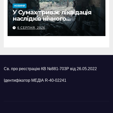
НОВИНИ
У Сумах триває ліквідація
наслідків нічного
масованого удару КАБами
6 СЕРПНЯ, 2026
Св. про реєстрацію КВ №881-703Р від 26.05.2022
Ідентифікатор МЕДІА R-40-02241