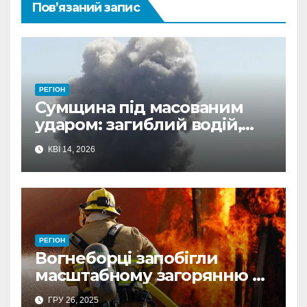
Пов’язаний запис
РЕГІОН
Сумщина під масованим
ударом: загиблий водій,
поранені та пошкоджена
КВІ 14, 2026
інфраструктура у 14
громадах
РЕГІОН
Вогнеборці запобігли
масштабному загорянню в
житловому секторі на
ГРУ 26, 2025