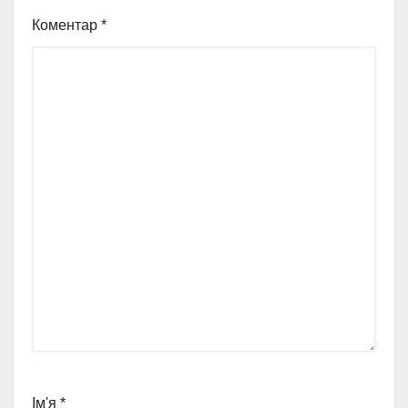
Коментар
*
Ім'я
*