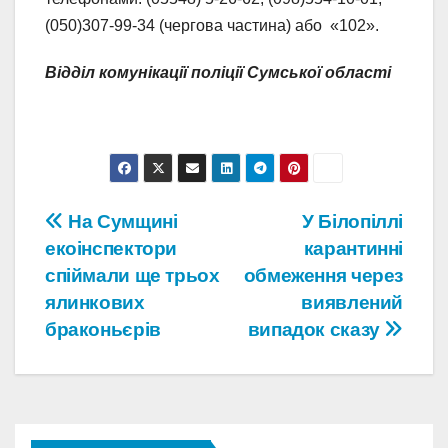
(050)307-99-34 (чергова частина) або «102».
Відділ комунікації поліції Сумської області
Навігація
На Сумщині
У Білопіллі
екоінспектори
карантинні
записів
спіймали ще трьох
обмеження через
ялинкових
виявлений
браконьєрів
випадок сказу