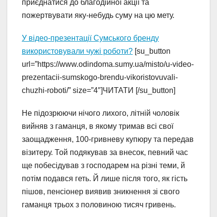
приєднатися до благодійної акції та
пожертвувати яку-небудь суму на цю мету.
У відео-презентації Сумського бренду
використовували чужі роботи?
[su_button
url=”https://www.odindoma.sumy.ua/misto/u-video-
prezentacii-sumskogo-brendu-vikoristovuvali-
chuzhi-roboti/” size=”4″]ЧИТАТИ [/su_button]
Не підозрюючи нічого лихого, літній чоловік
вийняв з гаманця, в якому тримав всі свої
заощадження, 100-гривневу купюру та передав
візитеру. Той подякував за внесок, певний час
ще побесідував з господарем на різні теми, й
потім подався геть. Й лише після того, як гість
пішов, пенсіонер виявив зникнення зі свого
гаманця трьох з половиною тисяч гривень.