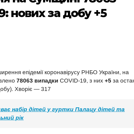
: нових за добу +5
ирення епідемії коронавірусу РНБО України, на
явлено
78063 випадки
COVID-19, з них
+5
за ост
добу). Хворіє — 317
ває набір дітей у гуртки Палацу дітей та
ьний рік