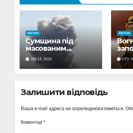
РЕГІОН
РЕГІОН
Сумщина під
Вог
масованим
запо
ударом: загиблий
мас
КВІ 14, 2026
ГРУ 2
водій, поранені та
заг
пошкоджена
жит
інфраструктура у
на 
14 громадах
Залишити відповідь
Ваша e-mail адреса не оприлюднюватиметься.
Обо
Коментар
*