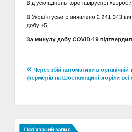
Від ускладнень коронавірусної хворо
В Україні усього виявлено 2 241 043 в
добу +5
За минулу добу
COVID
-19 підтвердили
Навігація
Через збій автоматики в органічній 
фермерів на Шосткинщині згоріли всі 
записів
Пов’язаний запис