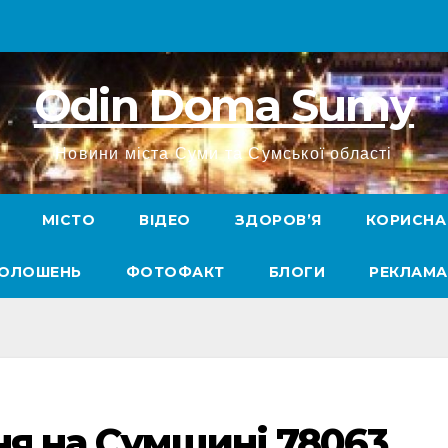
Odin Doma Sumy
Новини міста Суми та Сумської області
МІСТО
ВІДЕО
ЗДОРОВ’Я
КОРИСНА
ГОЛОШЕНЬ
ФОТОФАКТ
БЛОГИ
РЕКЛАМА
ня на Сумщині 78063