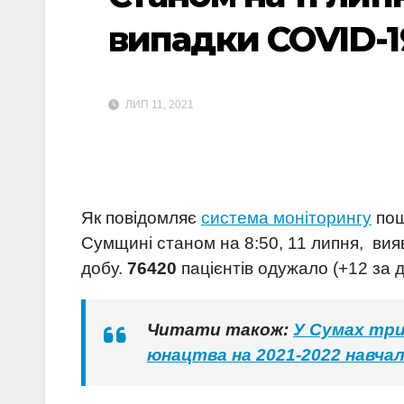
випадки COVID-19
ЛИП 11, 2021
Як повідомляє
система моніторингу
пош
Сумщині станом на 8:50, 11 липня, ви
добу.
76420
пацієнтів одужало (+12 за 
Читати також:
У Сумах три
юнацтва на 2021-2022 навчал