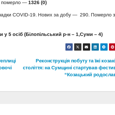
би померло —
1326 (0)
ипадки COVID-19. Нових за добу — 290. Померло 
 у 5 осіб (
Білопільський р-н – 1,
Суми – 4)
теплиці
Реконструкція побуту та їжі козак
овочі
століття: на Сумщині стартував фести
“Козацький родосла