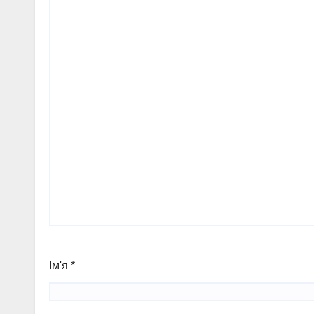
Ім'я
*