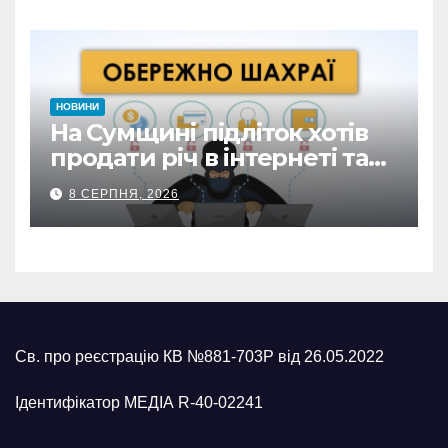
НОВИНИ
На Сумщині підліток хотів
продати річ в інтернеті та
втратив 39,2 тис. грн з
8 СЕРПНЯ, 2026
карток матері
Св. про реєстрацію КВ №881-703Р від 26.05.2022
Ідентифікатор МЕДІА R-40-02241