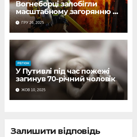
Вогнеборці запобігли
масштабному загорянню в
житловому секторі на
ГРУ 26, 2025
Шосткинщині
РЕГІОН
У Путивлі під час пожежі
загинув 70-річний чоловік
ЖОВ 10, 2025
Залишити відповідь