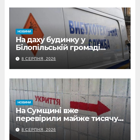
НОВИНИ
На даху будинку у
Білопільській громаді
знайшли 120-мм міну
8 СЕРПНЯ, 2026
НОВИНИ
На Сумщині вже
перевірили майже тисячу
укриттів: де виявили
8 СЕРПНЯ, 2026
замкнені двері