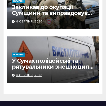
НОВИНИ
Закликав до окупації
Сумщини та виправдовував
обстріли: СБУ викрила
6 СЕРПНЯ, 2026
прокремлівського агітатора
з Охтирки
НОВИНИ
У Сумах поліцейські та
рятувальники знешкодили
500-кілограмову авіабомбу
6 СЕРПНЯ, 2026
росіян