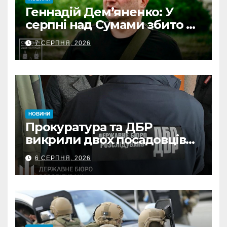
Геннадій Дем’яненко: У
серпні над Сумами збито 6
КАБів
7 СЕРПНЯ, 2026
НОВИНИ
Прокуратура та ДБР
викрили двох посадовців
ДПС Сумщини на вимаганні
6 СЕРПНЯ, 2026
неправомірної вигоди у
ФОПа