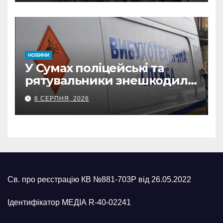
з Охтирки
НОВИНИ
У Сумах поліцейські та
рятувальники знешкодили
500-кілограмову авіабомбу
6 СЕРПНЯ, 2026
росіян
Св. про реєстрацію КВ №881-703Р від 26.05.2022
Ідентифікатор МЕДІА R-40-02241