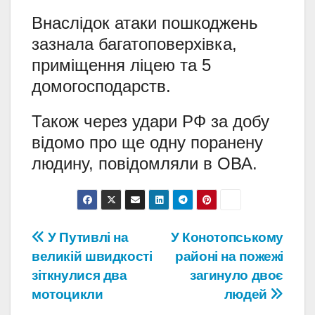
Внаслідок атаки пошкоджень
зазнала багатоповерхівка,
приміщення ліцею та 5
домогосподарств.
Також через удари РФ за добу
відомо про ще одну поранену
людину, повідомляли в ОВА.
Навігація
У Путивлі на
У Конотопському
великій швидкості
районі на пожежі
записів
зіткнулися два
загинуло двоє
мотоцикли
людей