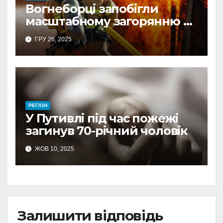
Вогнеборці запобігли
масштабному загорянню в
житловому секторі на
ГРУ 26, 2025
Шосткинщині
РЕГІОН
У Путивлі під час пожежі
загинув 70-річний чоловік
ЖОВ 10, 2025
Залишити відповідь