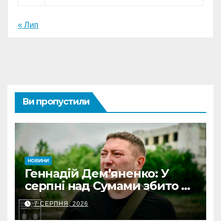
« Лип
Ви пропустили
НОВИНИ
Геннадій Дем’яненко: У
серпні над Сумами збито 6
КАБів
7 СЕРПНЯ, 2026