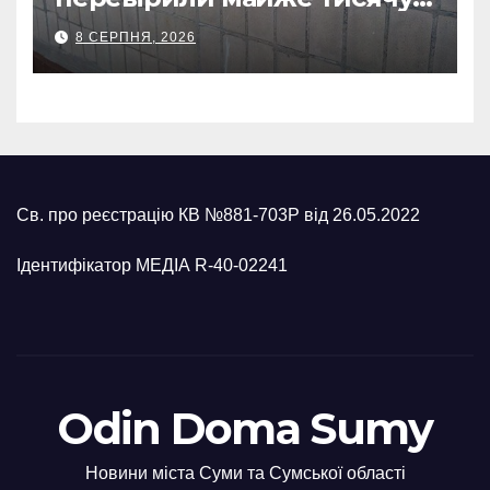
укриттів: де виявили
8 СЕРПНЯ, 2026
замкнені двері
Св. про реєстрацію КВ №881-703Р від 26.05.2022
Ідентифікатор МЕДІА R-40-02241
Odin Doma Sumy
Новини міста Суми та Сумської області