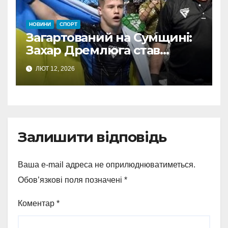
НОВИНИ
СПОРТ
Загартований на Сумщині:
Захар Дремлюга став
одним із найкращих бійців
ЛЮТ 12, 2026
ММА у Європі
Залишити відповідь
Ваша e-mail адреса не оприлюднюватиметься.
Обов’язкові поля позначені
*
Коментар
*