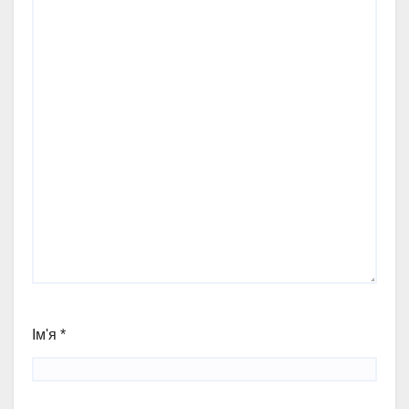
Ім'я
*