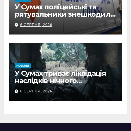
У Сумах поліцейські та
рятувальники знешкодили
500-кілограмову авіабомбу
6 СЕРПНЯ, 2026
росіян
НОВИНИ
У Сумах триває ліквідація
наслідків нічного
масованого удару КАБами
6 СЕРПНЯ, 2026