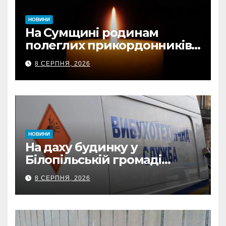
НОВИНИ
На Сумщині родинам
полеглих прикордонників
передали державні
8 СЕРПНЯ, 2026
нагороди та відомчі
відзнаки
НОВИНИ
На даху будинку у
Білопільській громаді
знайшли 120-мм міну
8 СЕРПНЯ, 2026