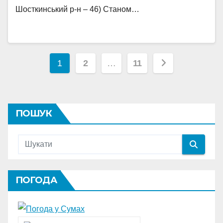
Шосткинський р-н – 46) Станом…
Пагінація
1
2
…
11
записів
ПОШУК
ПОГОДА