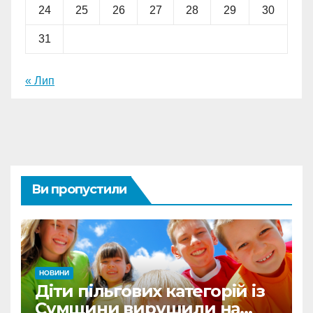
24
25
26
27
28
29
30
31
« Лип
Ви пропустили
НОВИНИ
Діти пільгових категорій із
Сумщини вирушили на