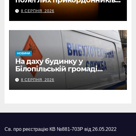
передали державні
8 СЕРПНЯ, 2026
нагороди та відомчі
відзнаки
НОВИНИ
На даху будинку у
Білопільській громаді
знайшли 120-мм міну
8 СЕРПНЯ, 2026
Св. про реєстрацію КВ №881-703Р від 26.05.2022