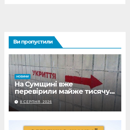
Ви пропустили
НОВИНИ
На Сумщині вже
перевірили майже тисячу
укриттів: де виявили
8 СЕРПНЯ, 2026
замкнені двері