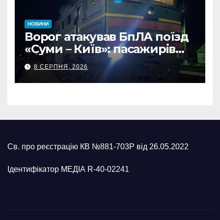
НОВИНИ
Ворог атакував БпЛА поїзд
«Суми – Київ»: пасажирів
встигли евакуювати
8 СЕРПНЯ, 2026
Св. про реєстрацію КВ №881-703Р від 26.05.2022
Ідентифікатор МЕДІА R-40-02241