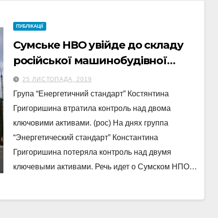
ПУБЛІКАЦІЇ
Сумське НВО увійде до складу
російської машинобудівної
групи “ГМС”?
25 ЛИСТОПАДА, 2019
Група “Енергетичний стандарт” Костянтина
Григоришина втратила контроль над двома
ключовими активами. (рос) На днях группа
“Энергетический стандарт” Константина
Григоришина потеряла контроль над двумя
ключевыми активами. Речь идет о Сумском НПО…