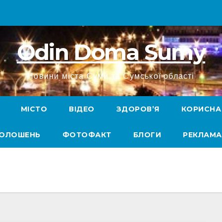
Odin Doma Sumy
Новини міста Суми та Сумської області
МІСТО
ВІДЕО
ЗДОРОВ’Я
КОРИСНА
ГОЛОШЕНЬ
ФОТОФАКТ
БЛОГИ
РЕКЛАМА