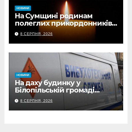
НОВИНИ
На Сумщині родинам
полеглих прикордонників
передали державні
8 СЕРПНЯ, 2026
нагороди та відомчі
відзнаки
НОВИНИ
На даху будинку у
Білопільській громаді
знайшли 120-мм міну
8 СЕРПНЯ, 2026