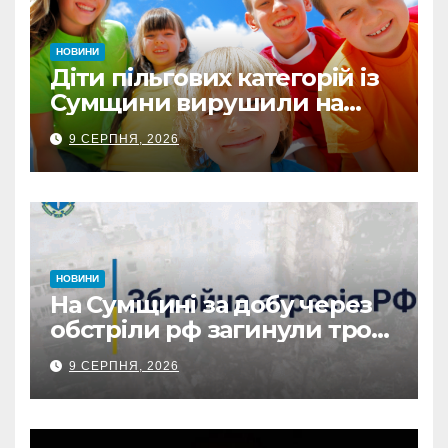
НОВИНИ
Діти пільгових категорій із
Сумщини вирушили на
оздоровлення до Польщі
9 СЕРПНЯ, 2026
НОВИНИ
На Сумщині за добу через
обстріли рф загинули троє
людей, є поранені: понад
9 СЕРПНЯ, 2026
80 ударів по 22 громадах