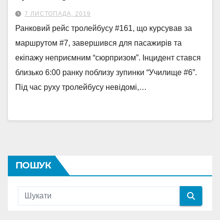
7 ЛИСТОПАДА, 2019
Ранковий рейс тролейбусу #161, що курсував за
маршрутом #7, завершився для пасажирів та
екіпажу неприємним “сюрпризом”. Інцидент стався
близько 6:00 ранку поблизу зупинки “Училище #6”.
Під час руху тролейбусу невідомі,…
ПОШУК