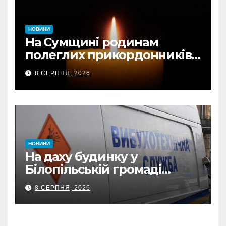
НОВИНИ
На Сумщині родинам
полеглих прикордонників
передали державні
8 СЕРПНЯ, 2026
нагороди та відомчі
відзнаки
НОВИНИ
На даху будинку у
Білопільській громаді
знайшли 120-мм міну
8 СЕРПНЯ, 2026