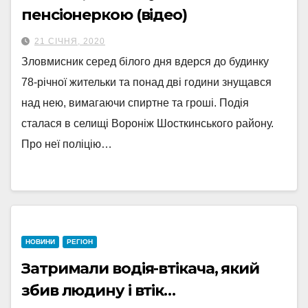
пенсіонеркою (відео)
21 СІЧНЯ, 2020
Зловмисник серед білого дня вдерся до будинку
78-річної жительки та понад дві години знущався
над нею, вимагаючи спиртне та гроші. Подія
сталася в селищі Вороніж Шосткинського району.
Про неї поліцію…
НОВИНИ
РЕГІОН
Затримали водія-втікача, який
збив людину і втік…