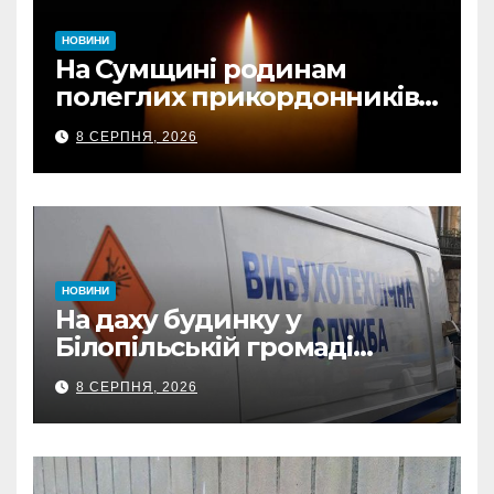
НОВИНИ
На Сумщині родинам
полеглих прикордонників
передали державні
8 СЕРПНЯ, 2026
нагороди та відомчі
відзнаки
НОВИНИ
На даху будинку у
Білопільській громаді
знайшли 120-мм міну
8 СЕРПНЯ, 2026