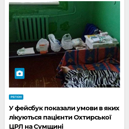
РЕГІОН
У фейсбук показали умови в яких
лікуються пацієнти Охтирської
ЦРЛ на Сумщині