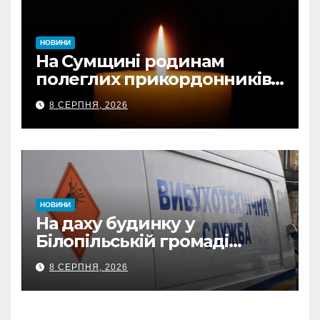
НОВИНИ
На Сумщині родинам
полеглих прикордонників
передали державні
8 СЕРПНЯ, 2026
нагороди та відомчі
відзнаки
НОВИНИ
На даху будинку у
Білопільській громаді
знайшли 120-мм міну
8 СЕРПНЯ, 2026