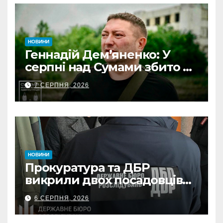
НОВИНИ
Геннадій Дем’яненко: У
серпні над Сумами збито 6
КАБів
7 СЕРПНЯ, 2026
НОВИНИ
Прокуратура та ДБР
викрили двох посадовців
ДПС Сумщини на вимаганні
6 СЕРПНЯ, 2026
неправомірної вигоди у
ФОПа