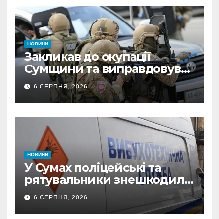
НОВИНИ
Закликав до окупації
Сумщини та виправдовував
обстріли: СБУ викрила
6 СЕРПНЯ, 2026
прокремлівського агітатора
з Охтирки
НОВИНИ
У Сумах поліцейські та
рятувальники знешкодили
500-кілограмову авіабомбу
6 СЕРПНЯ, 2026
росіян