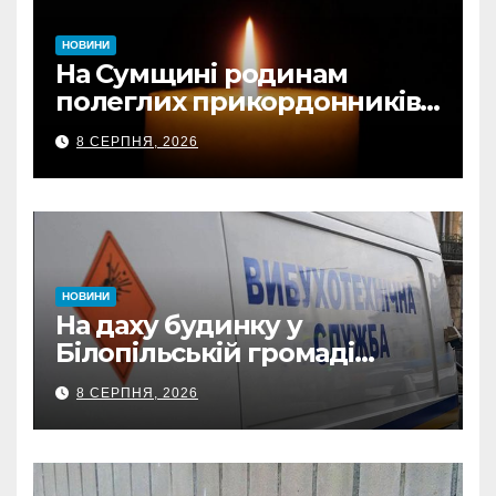
НОВИНИ
На Сумщині родинам
полеглих прикордонників
передали державні
8 СЕРПНЯ, 2026
нагороди та відомчі
відзнаки
НОВИНИ
На даху будинку у
Білопільській громаді
знайшли 120-мм міну
8 СЕРПНЯ, 2026