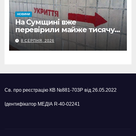
НОВИНИ
На Сумщині вже
перевірили майже тисячу
укриттів: де виявили
8 СЕРПНЯ, 2026
замкнені двері
Св. про реєстрацію КВ №881-703Р від 26.05.2022
Ідентифікатор МЕДІА R-40-02241