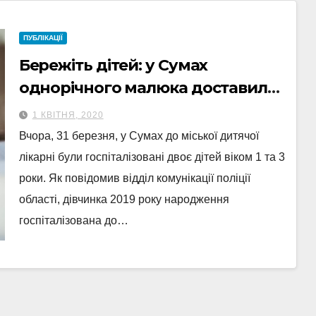
ПУБЛІКАЦІЇ
Бережіть дітей: у Сумах
однорічного малюка доставили
в лікарню з опіками
1 КВІТНЯ, 2020
Вчора, 31 березня, у Сумах до міської дитячої
лікарні були госпіталізовані двоє дітей віком 1 та 3
роки. Як повідомив відділ комунікації поліції
області, дівчинка 2019 року народження
госпіталізована до…