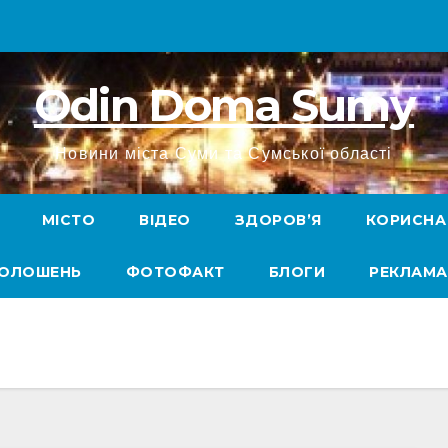
Odin Doma Sumy
Новини міста Суми та Сумської області
МІСТО
ВІДЕО
ЗДОРОВ’Я
КОРИСНА
ГОЛОШЕНЬ
ФОТОФАКТ
БЛОГИ
РЕКЛАМА