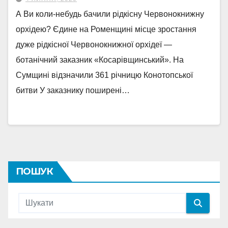
А Ви коли-небудь бачили рідкісну Червонокнижну
орхідею? Єдине на Роменщині місце зростання
дуже рідкісної Червонокнижної орхідеї —
ботанічний заказник «Косарівщинський». На
Сумщині відзначили 361 річницю Конотопської
битви У заказнику поширені…
ПОШУК