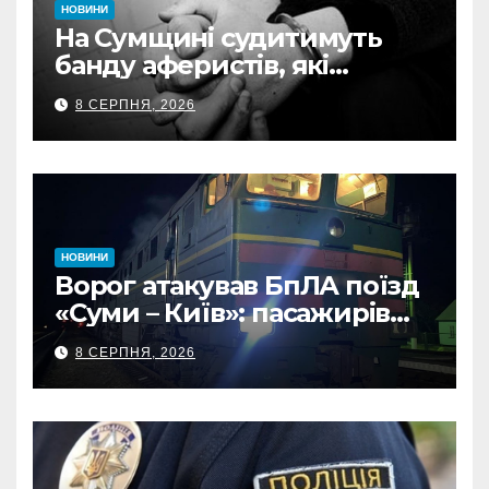
НОВИНИ
На Сумщині судитимуть
банду аферистів, які
виманили у військових
8 СЕРПНЯ, 2026
понад 1 млн грн
НОВИНИ
Ворог атакував БпЛА поїзд
«Суми – Київ»: пасажирів
встигли евакуювати
8 СЕРПНЯ, 2026