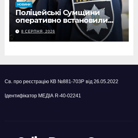
НОВИНИ
Поліцейські Сумщини
оперативно встановили
місцеперебування
8 СЕРПНЯ, 2026
неповнолітньої, про
зникнення якої повідомила
мати
Св. про реєстрацію КВ №881-703Р від 26.05.2022
Ідентифікатор МЕДІА R-40-02241