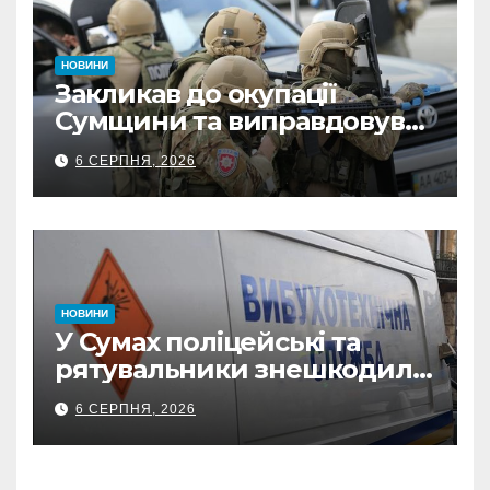
НОВИНИ
Закликав до окупації
Сумщини та виправдовував
обстріли: СБУ викрила
6 СЕРПНЯ, 2026
прокремлівського агітатора
з Охтирки
НОВИНИ
У Сумах поліцейські та
рятувальники знешкодили
500-кілограмову авіабомбу
6 СЕРПНЯ, 2026
росіян