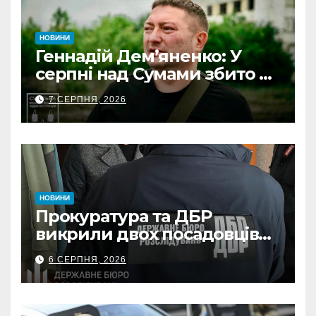
НОВИНИ
Геннадій Дем’яненко: У
серпні над Сумами збито 6
КАБів
7 СЕРПНЯ, 2026
НОВИНИ
Прокуратура та ДБР
викрили двох посадовців
ДПС Сумщини на вимаганні
6 СЕРПНЯ, 2026
неправомірної вигоди у
ФОПа