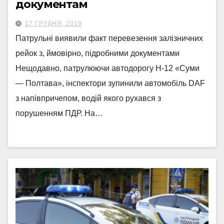
документам
17 ГРУДНЯ, 2019
Патрульні виявили факт перевезення залізничних
рейок з, ймовірно, підробними документами
Нещодавно, патрулюючи автодорогу Н-12 «Суми
— Полтава», інспектори зупинили автомобіль DAF
з напівпричепом, водій якого рухався з
порушенням ПДР. На…