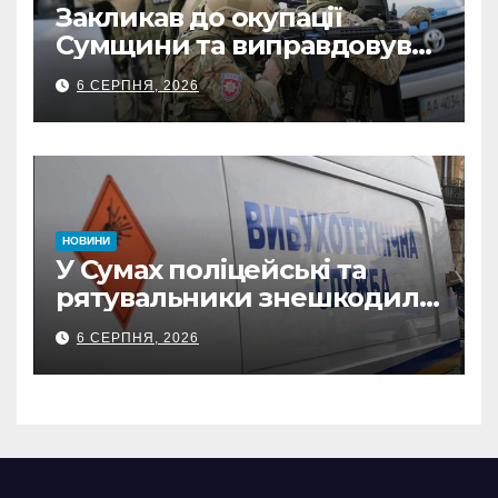
Закликав до окупації
Сумщини та виправдовував
обстріли: СБУ викрила
6 СЕРПНЯ, 2026
прокремлівського агітатора
з Охтирки
НОВИНИ
У Сумах поліцейські та
рятувальники знешкодили
500-кілограмову авіабомбу
6 СЕРПНЯ, 2026
росіян