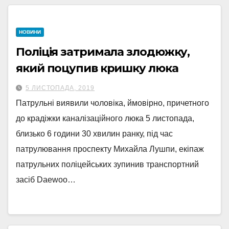
НОВИНИ
Поліція затримала злодюжку,
який поцупив кришку люка
5 ЛИСТОПАДА, 2019
Патрульні виявили чоловіка, ймовірно, причетного
до крадіжки каналізаційного люка 5 листопада,
близько 6 години 30 хвилин ранку, під час
патрулювання проспекту Михайла Лушпи, екіпаж
патрульних поліцейських зупинив транспортний
засіб Daewoo…