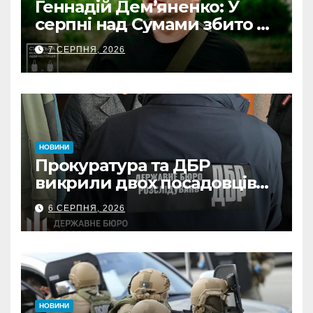
Геннадій Дем’яненко: У
серпні над Сумами збито 6
КАБів
7 СЕРПНЯ, 2026
НОВИНИ
Прокуратура та ДБР
викрили двох посадовців
ДПС Сумщини на вимаганні
6 СЕРПНЯ, 2026
неправомірної вигоди у
ФОПа
НОВИНИ