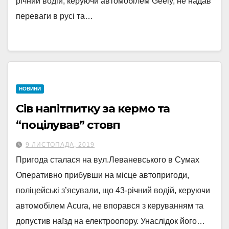
річний водій, керуючи автомобілем Geely, не надав
переваги в русі та…
НОВИНИ
Сів напітпитку за кермо та
“поцілував” стовп
9 ЛИСТОПАДА, 2019
Пригода сталася на вул.Леваневського в Сумах
Оперативно прибувши на місце автопригоди,
поліцейські з’ясували, що 43-річний водій, керуючи
автомобілем Acura, не впорався з керуванням та
допустив наїзд на електроопору. Унаслідок його…